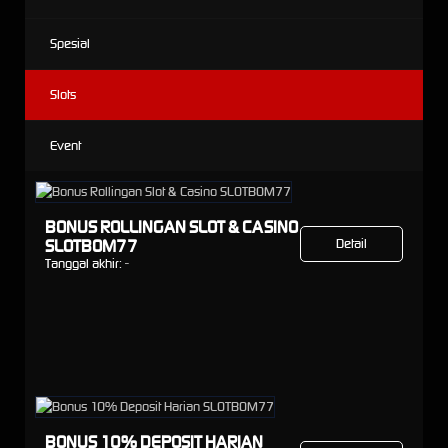
Spesial
Slots
Event
BONUS ROLLINGAN SLOT & CASINO
SLOTBOM77
Detail
Tanggal akhir:
-
BONUS 10% DEPOSIT HARIAN