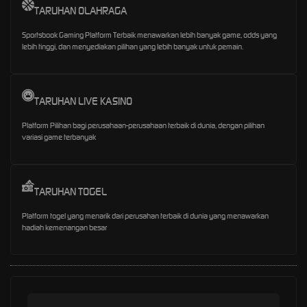
TARUHAN OLAHRAGA
Sportsbook Gaming Platform Terbaik menawarkan lebih banyak game, odds yang
lebih tinggi, dan menyediakan pilihan yang lebih banyak untuk pemain.
TARUHAN LIVE KASINO
Platform Pilihan bagi perusahaan-perusahaan terbaik di dunia, dengan pilihan
variasi game terbanyak
TARUHAN TOGEL
Platform togel yang menarik dari perusahan terbaik di dunia yang menawarkan
hadiah kemenangan besar