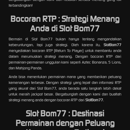
terbandingkan!
Bocoran RTP : Strategi Menang
Anda di Slot Bom77
Bermain di Slot Bom77 bukan hanya tentang mengandalkan
keberuntungan, tapi juga strategi. Oleh karena itu,
SlotBom77
menyediakan bocoran RTP (Return To Player) untuk membantu anda
dalam merumuskan strategi menang. Dengan bocoran RTP dari
permainan-permainan unggulan kami seperti Aztec Bonanza, 5 Lions,
dan Mahjong Panda.
Anda bisa menentukan permainan mana yang memberikan peluang
kemenangan terbesar. Dengan strategi yang tepat dan informasi RTP
yang akurat dari Slot Bom77, anda berada satu langkah lebih dekat
untuk meraih jackpot besar. Bergabunglah dengan kami dan buatlah
strategi menang anda dengan bocoran RTP dari
SlotBom77
.
Slot Bom77 : Destinasi
Permainan dengan Peluang