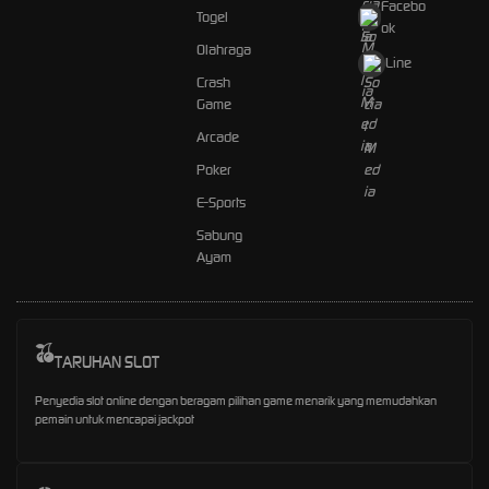
Facebo
Togel
ok
Olahraga
Line
Crash
Game
Arcade
Poker
E-Sports
Sabung
Ayam
TARUHAN SLOT
Penyedia slot online dengan beragam pilihan game menarik yang memudahkan
pemain untuk mencapai jackpot