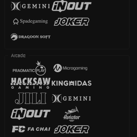
Arcade