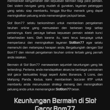
memberikan kenyamanan dan kepuasan bermain bagi para pemain.
Dari sistem navigasi yang mudah di gunakan, layanan pelanggan
yang selalu siap membantu, hingga fitur-fitur menarik yang dapat
meningkatkan peluang anda memenangkan jackpot besar.
Slot Bom77 selalu berkomitmen untuk memberikan pengalaman
taruhan online yang memuaskan dan berkesan bagi setiap
pemainnya. Kami percaya bahwa kepuasan pemain adalah kunci
keberhasilan kami. Oleh karena itu, kami terus berupaya untuk
memperbarui dan meningkatkan layanan
SlotBom77
agar selalu
memenuhi dan melampaui harapan anda. Bergabunglah dengan Slot
Bom77 dan nikmati pengalaman taruhan online terbaik yang pernah
anda rasakan.
Bermain di Slot Bom77 menawarkan sejumlah keuntungan yang tak
tertandingi. Pertama, anda mendapatkan akses ke berbagai permainan
slot gacor berkualitas tinggi seperti Aztec Bonanza, 5 Lions, dan
Mahjong Panda. Kedua, kami memberikan bocoran RTP untuk
membantu anda merumuskan strategi menang dan meningkatkan
peluang anda untuk memenangkan
SlotBom77
besar.
Keuntungan Bermain di Slot
Gacor Bom77