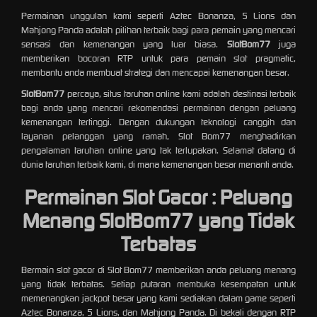
Permainan unggulan kami seperti Aztec Bonanza, 5 Lions dan
Mahjong Panda adalah pilihan terbaik bagi para pemain yang mencari
sensasi dan kemenangan yang luar biasa.
SlotBom77
juga
memberikan bocoran RTP untuk para pemain slot pragmatic,
membantu anda membuat strategi dan mencapai kemenangan besar.
SlotBom77
percaya, situs taruhan online kami adalah destinasi terbaik
bagi anda yang mencari rekomendasi permainan dengan peluang
kemenangan tertinggi. Dengan dukungan teknologi canggih dan
layanan pelanggan yang ramah, Slot Bom77 menghadirkan
pengalaman taruhan online yang tak terlupakan. Selamat datang di
dunia taruhan terbaik kami, di mana kemenangan besar menanti anda.
Permainan Slot Gacor : Peluang
Menang SlotBom77 yang Tidak
Terbatas
Bermain slot gacor di Slot Bom77 memberikan anda peluang menang
yang tidak terbatas. Setiap putaran membuka kesempatan untuk
memenangkan jackpot besar yang kami sediakan dalam game seperti
Aztec Bonanza, 5 Lions, dan Mahjong Panda. Di bekali dengan RTP