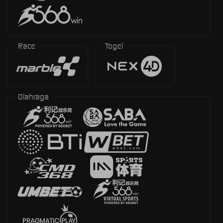
Race
Togel
Olahraga