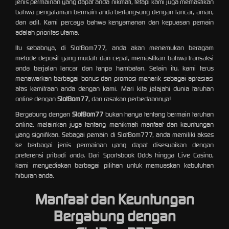
jenis permainan yang dapat anda nikmati, tetapi kami juga memastikan
bahwa pengalaman bermain anda berlangsung dengan lancar, aman,
dan adil. Kami percaya bahwa kenyamanan dan kepuasan pemain
adalah prioritas utama.
Itu sebabnya, di SlotBom777, anda akan menemukan beragam
metode deposit yang mudah dan cepat, memastikan bahwa transaksi
anda berjalan lancar dan tanpa hambatan. Selain itu, kami terus
menawarkan berbagai bonus dan promosi menarik sebagai apresiasi
atas kemitraan anda dengan kami. Mari kita jelajahi dunia taruhan
online dengan
SlotBom77
, dan rasakan perbedaannya!
Bergabung dengan
SlotBom77
bukan hanya tentang bermain taruhan
online, melainkan juga tentang menikmati manfaat dan keuntungan
yang signifikan. Sebagai pemain di SlotBom777, anda memiliki akses
ke berbagai jenis permainan yang dapat disesuaikan dengan
preferensi pribadi anda. Dari Sportsbook Odds hingga Live Casino,
kami menyediakan berbagai pilihan untuk memuaskan kebutuhan
hiburan anda.
Manfaat dan Keuntungan
Bergabung dengan