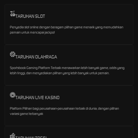
TARUHAN SLOT
Penyedia slot online dengan beragam pilihan game menarik yang memudahkan
pemain untuk mencapai jackpot
TARUHAN OLAHRAGA
Sportsbook Gaming Platform Terbaik menawarkan lebih banyak game, odds yang
lebih tinggi, dan menyediakan pilihan yang lebih banyak untuk pemain.
TARUHAN LIVE KASINO
Platform Pilihan bagi perusahaan-perusahaan terbaik di dunia, dengan pilihan
variasi game terbanyak