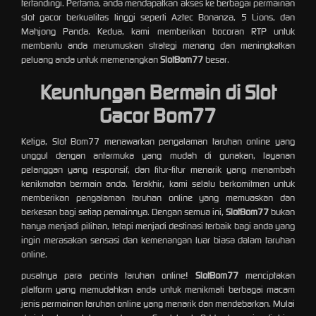
tertandingi. Pertama, anda mendapatkan akses ke berbagai permainan
slot gacor berkualitas tinggi seperti Aztec Bonanza, 5 Lions, dan
Mahjong Panda. Kedua, kami memberikan bocoran RTP untuk
membantu anda merumuskan strategi menang dan meningkatkan
peluang anda untuk memenangkan
SlotBom77
besar.
Keuntungan Bermain di Slot
Gacor Bom77
Ketiga, Slot Bom77 menawarkan pengalaman taruhan online yang
unggul dengan antarmuka yang mudah di gunakan, layanan
pelanggan yang responsif, dan fitur-fitur menarik yang menambah
kenikmatan bermain anda. Terakhir, kami selalu berkomitmen untuk
memberikan pengalaman taruhan online yang memuaskan dan
berkesan bagi setiap pemainnya. Dengan semua ini,
SlotBom77
bukan
hanya menjadi pilihan, tetapi menjadi destinasi terbaik bagi anda yang
ingin merasakan sensasi dan kemenangan luar biasa dalam taruhan
online.
pusatnya para pecinta taruhan online!
SlotBom77
menciptakan
platform yang memudahkan anda untuk menikmati berbagai macam
jenis permainan taruhan online yang menarik dan mendebarkan. Mulai