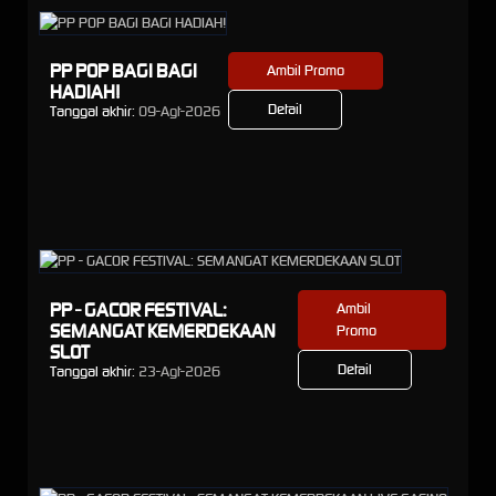
PP POP BAGI BAGI
Ambil Promo
HADIAH!
Detail
Tanggal akhir:
09-Agt-2026
PP - GACOR FESTIVAL:
Ambil
SEMANGAT KEMERDEKAAN
Promo
SLOT
Detail
Tanggal akhir:
23-Agt-2026