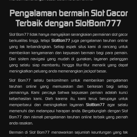
Pengalaman bermain Slot Gacor
Terbaik dengan SlotBom777
Slot Bom77 tidak hanya menyajikan serangkaian permainan slot gacor
berkualitas tinggi, tetapi
SlotBom77
juga pengalaman taruhan online
yang tak terbandingkan. Setiap aspek situs kami di rancang untuk
memberikan kenyamanan dan kepuasan bermain bagi para pemain.
Dari sistem navigasi yang mudah di gunakan, layanan pelanggan
yang selalu siap membantu, hingga fitur-fitur menarik yang dapat
meningkatkan peluang anda memenangkan jackpot besar.
Slot Bom77 selalu berkomitmen untuk memberikan pengalaman
taruhan online yang memuaskan dan berkesan bagi setiap
pemainnya. Kami percaya bahwa kepuasan pemain adalah kunci
keberhasilan kami. Oleh karena itu, kami terus berupaya untuk
memperbarui dan meningkatkan layanan
SlotBom77
agar selalu
memenuhi dan melampaui harapan anda. Bergabunglah dengan Slot
Bom77 dan nikmati pengalaman taruhan online terbaik yang pernah
anda rasakan.
Bermain di Slot Bom77 menawarkan sejumlah keuntungan yang tak