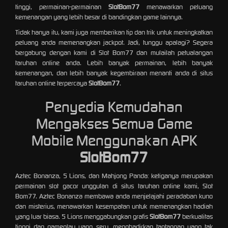
tinggi, permainan-permainan
SlotBom77
menawarkan peluang
kemenangan yang lebih besar di bandingkan game lainnya.
Tidak hanya itu, kami juga memberikan tip dan trik untuk meningkatkan
peluang anda memenangkan jackpot. Jadi, tunggu apalagi? Segera
bergabung dengan kami di Slot Bom77 dan mulailah petualangan
taruhan online anda. Lebih banyak permainan, lebih banyak
kemenangan, dan lebih banyak kegembiraan menanti anda di situs
taruhan online terpercaya
SlotBom77
.
Penyedia Kemudahan
Mengakses Semua Game
Mobile Menggunakan APK
SlotBom77
Aztec Bonanza, 5 Lions, dan Mahjong Panda: ketiganya merupakan
permainan slot gacor unggulan di situs taruhan online kami, Slot
Bom77. Aztec Bonanza membawa anda menjelajahi peradaban kuno
dan misterius, menawarkan kesempatan untuk memenangkan hadiah
yang luar biasa. 5 Lions menggabungkan grafis
SlotBom77
berkualitas
tinggi dan gameplay yang seru, menghadirkan tantangan yang tak