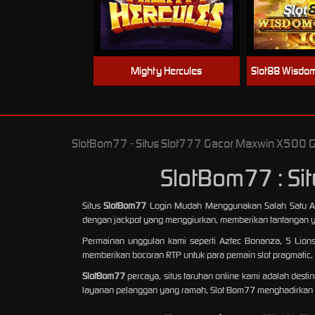
Mighty Hercules
Slot88 Wisdom
SlotBom77 - Situs Slot777 Gacor Maxwin X50
SlotBom77 : S
Situs
SlotBom77
Login Mudah Menggunakan Salah Satu Aks
dengan jackpot yang menggiurkan, memberikan tantangan 
Permainan unggulan kami seperti Aztec Bonanza, 5 Lion
memberikan bocoran RTP untuk para pemain slot pragmatic
SlotBom77
percaya, situs taruhan online kami adalah dest
layanan pelanggan yang ramah, Slot Bom77 menghadirkan pe