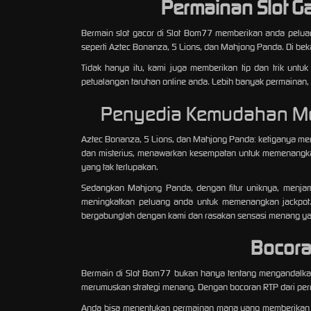
Permainan Slot G
Bermain slot gacor di Slot Bom77 memberikan anda pelu
seperti Aztec Bonanza, 5 Lions, dan Mahjong Panda. Di be
Tidak hanya itu, kami juga memberikan tip dan trik un
petualangan taruhan online anda. Lebih banyak permainan,
Penyedia Kemudahan M
Aztec Bonanza, 5 Lions, dan Mahjong Panda: ketiganya mer
dan misterius, menawarkan kesempatan untuk memenangka
yang tak terlupakan.
Sedangkan Mahjong Panda, dengan fitur uniknya, menja
meningkatkan peluang anda untuk memenangkan jackpo
bergabunglah dengan kami dan rasakan sensasi menang yan
Bocora
Bermain di Slot Bom77 bukan hanya tentang mengandalkan k
merumuskan strategi menang. Dengan bocoran RTP dari per
Anda bisa menentukan permainan mana yang memberikan pel