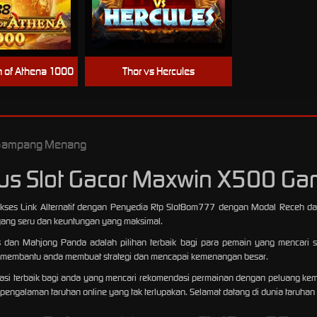
 of Athena 1000
Thor vs Hercules
0 Gampang Menang
itus Slot Gacor Maxwin X500 
es Link Alternatif dengan Penyedia Rtp SlotBom777 dengan Modal Receh da
yang seru dan keuntungan yang maksimal.
s dan Mahjong Panda adalah pilihan terbaik bagi para pemain yang mencari 
, membantu anda membuat strategi dan mencapai kemenangan besar.
inasi terbaik bagi anda yang mencari rekomendasi permainan dengan peluang ke
ngalaman taruhan online yang tak terlupakan. Selamat datang di dunia taruhan