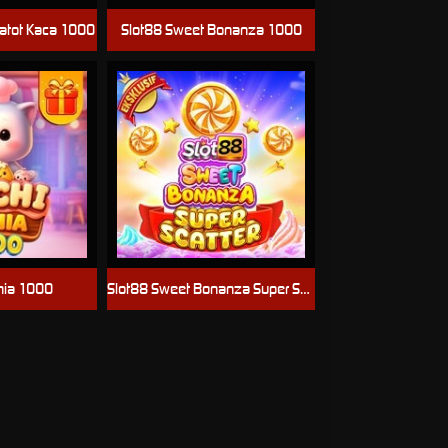
Gatot Kaca 1000
Slot88 Sweet Bonanza 1000
nia 1000
Slot88 Sweet Bonanza Super Scatter