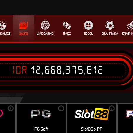
 GAMES
SLOTS
LIVE CASINO
RACE
TOGEL
OLAHRAGA
CRASH
IDR
12,668,375,812
i
i
i
a
PG Soft
Slot88 x PP