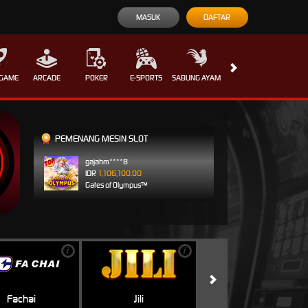
MASUK
DAFTAR
 GAME
ARCADE
POKER
E-SPORTS
SABUNG AYAM
PROMOSI
PEMENANG MESIN SLOT
gajahm****8
IDR
1,106,100.00
Gates of Olympus™
an4ng****r
IDR
1,038,200.00
Wisdom of Athena
i
i
i
gajahm****8
IDR
958,050.00
No Limit City
Gates of Olympus™
Fachai
Jili
ba****6