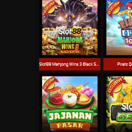
Slot88 Mahjong Wins 3 Black Scatter
Pirate 