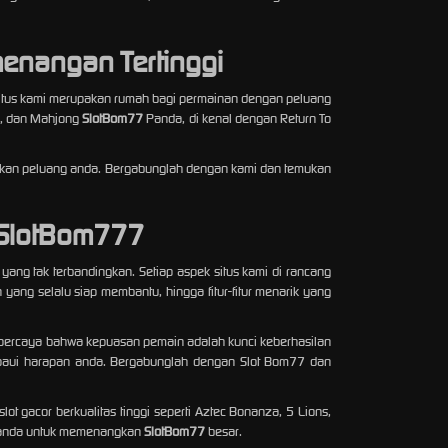
enangan Tertinggi
Situs kami merupakan rumah bagi permainan dengan peluang
ns, dan Mahjong
SlotBom77
Panda, di kenal dengan Return To
atkan peluang anda. Bergabunglah dengan kami dan temukan
 SlotBom777
yang tak terbandingkan. Setiap aspek situs kami di rancang
ng selalu siap membantu, hingga fitur-fitur menarik yang
percaya bahwa kepuasan pemain adalah kunci keberhasilan
aui harapan anda. Bergabunglah dengan Slot Bom77 dan
 gacor berkualitas tinggi seperti Aztec Bonanza, 5 Lions,
g anda untuk memenangkan
SlotBom77
besar.