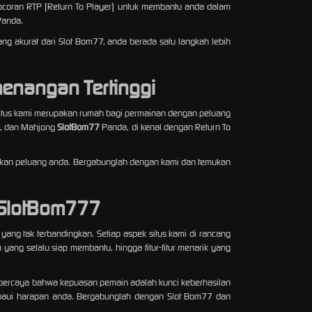
coran RTP (Return To Player) untuk membantu anda dalam
Panda.
g akurat dari Slot Bom77, anda berada satu langkah lebih
enangan Tertinggi
Situs kami merupakan rumah bagi permainan dengan peluang
ns, dan Mahjong
SlotBom77
Panda, di kenal dengan Return To
atkan peluang anda. Bergabunglah dengan kami dan temukan
 SlotBom777
yang tak terbandingkan. Setiap aspek situs kami di rancang
ng selalu siap membantu, hingga fitur-fitur menarik yang
percaya bahwa kepuasan pemain adalah kunci keberhasilan
aui harapan anda. Bergabunglah dengan Slot Bom77 dan