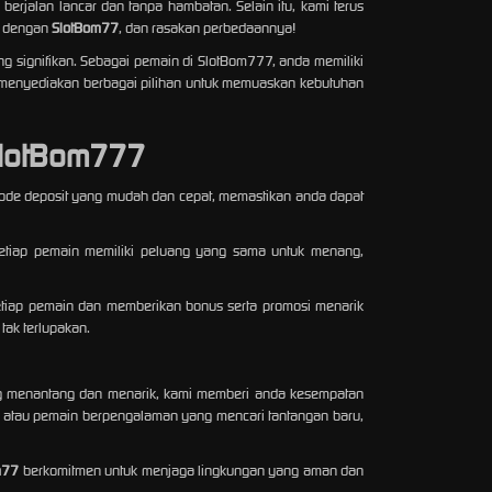
jalan lancar dan tanpa hambatan. Selain itu, kami terus
ne dengan
SlotBom77
, dan rasakan perbedaannya!
g signifikan. Sebagai pemain di SlotBom777, anda memiliki
mi menyediakan berbagai pilihan untuk memuaskan kebutuhan
SlotBom777
de deposit yang mudah dan cepat, memastikan anda dapat
Setiap pemain memiliki peluang yang sama untuk menang,
tiap pemain dan memberikan bonus serta promosi menarik
tak terlupakan.
g menantang dan menarik, kami memberi anda kesempatan
t atau pemain berpengalaman yang mencari tantangan baru,
m77
berkomitmen untuk menjaga lingkungan yang aman dan