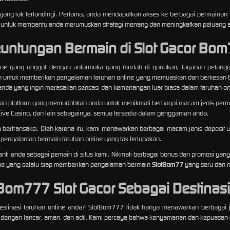
g tak tertandingi. Pertama, anda mendapatkan akses ke berbagai permainan slot
 untuk membantu anda merumuskan strategi menang dan meningkatkan peluan
untungan Bermain di Slot Gacor Bo
ne yang unggul dengan antarmuka yang mudah di gunakan, layanan pelanggan
men untuk memberikan pengalaman taruhan online yang memuaskan dan berkesan 
gi anda yang ingin merasakan sensasi dan kemenangan luar biasa dalam taruhan on
an platform yang memudahkan anda untuk menikmati berbagai macam jenis perma
Live Casino, dan lain sebagainya, semua tersedia dalam genggaman anda.
bertransaksi. Oleh karena itu, kami menawarkan berbagai macam jenis deposit
engalaman bermain taruhan online yang tak terlupakan.
ti anda sebagai pemain di situs kami. Nikmati berbagai bonus dan promosi yang
line yang selalu siap memberikan pengalaman bermain
SlotBom77
yang seru dan 
Bom777 Slot Gacor Sebagai Destinasi
estinasi taruhan online anda? SlotBom777 tidak hanya menawarkan berbagai j
engan lancar, aman, dan adil. Kami percaya bahwa kenyamanan dan kepuasan pe