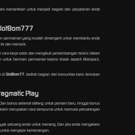
ami menantikan untuk menjadi bagian dari perjalanan anda
 SlotBom777
an permainan yang mudah dimengerti untuk membantu anda
nik dan menarik.
 cara kerja odds dan mengikuti perkembangan terkini dalam
untuk bermain permainan kasino klasik seperti Blackjack,
n di
SlotBom77
. Jadilah bagian dari komunitas kami, temukan
agmatic Play
 Dari bonus selamat datang untuk pemain baru, hingga bonus
kami merupakan cara sempurna untuk memulai petualangan
yak peluang anda untuk menang. Dan jika anda mengalami
n untuk mengejar kemenangan.