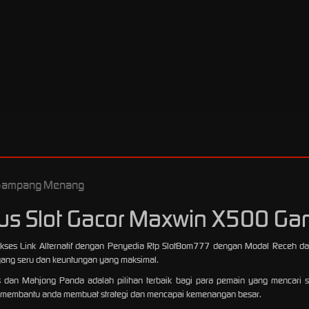
0 Gampang Menang
itus Slot Gacor Maxwin X500 
es Link Alternatif dengan Penyedia Rtp SlotBom777 dengan Modal Receh da
yang seru dan keuntungan yang maksimal.
s dan Mahjong Panda adalah pilihan terbaik bagi para pemain yang mencari 
, membantu anda membuat strategi dan mencapai kemenangan besar.