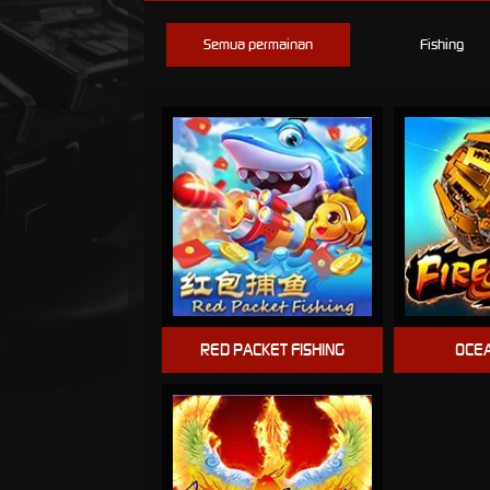
Semua permainan
Fishing
RED PACKET FISHING
OCEA