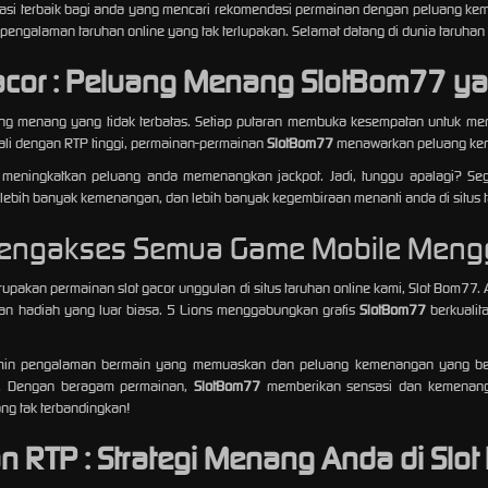
inasi terbaik bagi anda yang mencari rekomendasi permainan dengan peluang ke
ngalaman taruhan online yang tak terlupakan. Selamat datang di dunia taruhan
acor : Peluang Menang SlotBom77 ya
ang menang yang tidak terbatas. Setiap putaran membuka kesempatan untuk m
kali dengan RTP tinggi, permainan-permainan
SlotBom77
menawarkan peluang kem
tuk meningkatkan peluang anda memenangkan jackpot. Jadi, tunggu apalagi? S
 lebih banyak kemenangan, dan lebih banyak kegembiraan menanti anda di situs 
engakses Semua Game Mobile Men
upakan permainan slot gacor unggulan di situs taruhan online kami, Slot Bom
n hadiah yang luar biasa. 5 Lions menggabungkan grafis
SlotBom77
berkuali
min pengalaman bermain yang memuaskan dan peluang kemenangan yang besar
t. Dengan beragam permainan,
SlotBom77
memberikan sensasi dan kemenangan
g tak terbandingkan!
n RTP : Strategi Menang Anda di Slo