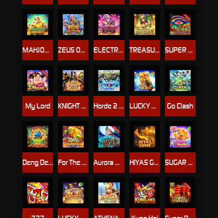
MAHJONG: ORIGIN 2
ZEUS OF OLYMPUS
ELECTRIC ZEUS
TREASURES OF AZTEC Z
SUPER AWESOME
My Lord
KNIGHT ARTHUR
Horde 2 Winter
LUCKY ACE 2
Go Clash
Deng Deng
For The Horde
Aurora Wolf
HIYAS GEMS
SUGAR TEDDY