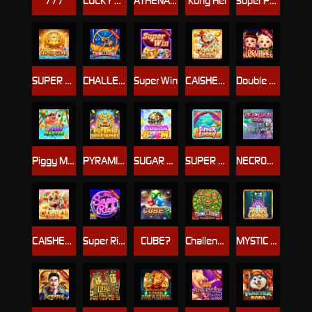
777
LUCKY ACE
ATHENA LUCKY SPREAD
Kung Hei
Super Powerful
SUPER GEMS
CHALLENGE・FU LU SHOU XI
Super Win
CAISHEN DADDY
Double Happiness
Piggy Master
PYRAMID OF FLAMES
SUGAR BOOM
SUPER LUCKY
NECROMANCER SHA
CAISHEN-LUCKY SPREAD
Super Rich
CUBE?
Challenge・Mayan Calendar
MYSTIC LEGEND 2