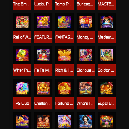
The Empire
Lucky Poker 2
Tomb Treasure
Burlesque 2
MASTER HAHA
Rat of Wealth
FEATURE BUY - Golden Pig
FANTASY - SOUTHEAST ASIA
Money Meow
Madame Caroline
What The FA
Fa Fa Monkey
Rich & Happy
Glorious Kingdom
Golden Week
PS Club
Challenge・Golden Pig
Fortune Teller
Who's The Boss
Super Boom