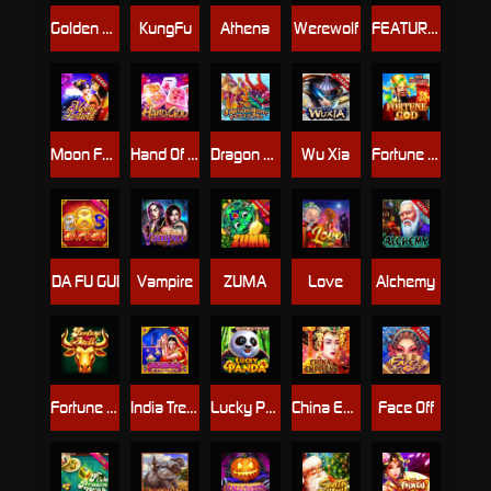
Golden Zongzi
KungFu
Athena
Werewolf
FEATURE BUY・SUPER POWERFUL
Moon Festival
Hand Of God
Dragon Boat Festival
Wu Xia
Fortune God
DA FU GUI
Vampire
ZUMA
Love
Alchemy
Fortune Bull
India Treasure
Lucky Panda
China Empress
Face Off