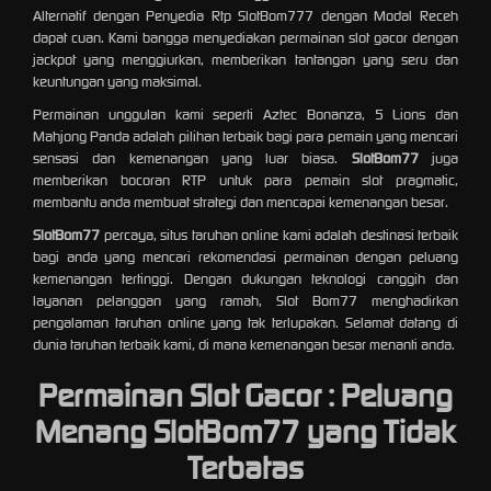
Alternatif dengan Penyedia Rtp SlotBom777 dengan Modal Receh
dapat cuan.
Kami bangga menyediakan permainan slot gacor dengan
jackpot yang menggiurkan, memberikan tantangan yang seru dan
keuntungan yang maksimal.
Permainan unggulan kami seperti Aztec Bonanza, 5 Lions dan
Mahjong Panda adalah pilihan terbaik bagi para pemain yang mencari
sensasi dan kemenangan yang luar biasa.
SlotBom77
juga
memberikan bocoran RTP untuk para pemain slot pragmatic,
membantu anda membuat strategi dan mencapai kemenangan besar.
SlotBom77
percaya, situs taruhan online kami adalah destinasi terbaik
bagi anda yang mencari rekomendasi permainan dengan peluang
kemenangan tertinggi. Dengan dukungan teknologi canggih dan
layanan pelanggan yang ramah, Slot Bom77 menghadirkan
pengalaman taruhan online yang tak terlupakan. Selamat datang di
dunia taruhan terbaik kami, di mana kemenangan besar menanti anda.
Permainan Slot Gacor : Peluang
Menang SlotBom77 yang Tidak
Terbatas