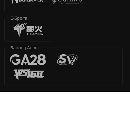
E-Sports
Sabung Ayam