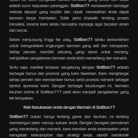
adalah kunci kepuasan pelanggan.
SlotBom77
menawarkan berbagai
metode deposit yang mudah dan cepat, memastikan anda dapat
bermain tanpa hambatan. Tidak perlu khawatir tentang proses
transaksi, karena kami selalu berusaha menjaga agar berjalan aman
dan lancar.
Dalam menjunjung tinggi fair play,
SlotBom77
selalu berkomitmen
untuk menyediakan lingkungan bermain yang adil dan transparan.
Setiap pemain memiliki peluang yang sama untuk menang,
menjadikan pengalaman bermain anda lebih menantang dan menarik.
Tentu saja, manfaat terbesar bergabung dengan
SlotBom77
adalah
berbagai bonus dan promosi yang kami tawarkan. Kami menghargai
setiap pemain dan memberikan bonus serta promosi menarik sebagai
bentuk apresiasi kami. Dengan berbagai keuntungan ini, bermain
taruhan online di SlotBom777 pasti akan menjadi pengalaman yang
tak terlupakan.
Raih Kesuksesan Anda dengan Bermain di SlotBom77
SlotBom77
bukan hanya tentang game dan taruhan, ini tentang
membangun jalan menuju sukses anda. Dengan beragam permainan
yang menantang dan menarik, kami memberi anda kesempatan untuk
mengasah keterampilan dan strategi anda, sambil menikmati