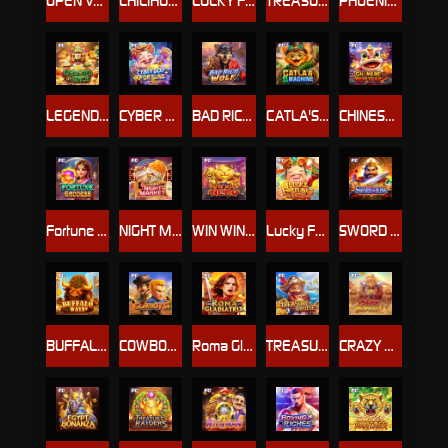
OPEN VAULT
CHILIHUAHUA
LUCKY FORTUNES
TREASURES OF ODIN
PHOENIX FEVER
LEGEND OF INCA
CYBER GOD OF FORTUNE⁺
BAD RICH WOLF
CATLA'S MONEY MACHINE
CHINESE NEW YEAR 2
Fortune Goddess
NIGHT MARKET
WIN WIN NEKO
Lucky Fortune 3x3
SWORD OF KING
BUFFALO WAYS
COWBOYS
Roma Gladiatrix
TREASURE CRUISE
CRAZY BUFFALO