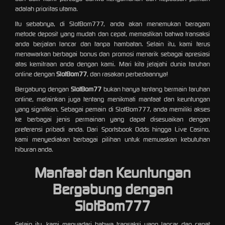
adalah prioritas utama.
Itu sebabnya, di SlotBom777, anda akan menemukan beragam
metode deposit yang mudah dan cepat, memastikan bahwa transaksi
anda berjalan lancar dan tanpa hambatan. Selain itu, kami terus
menawarkan berbagai bonus dan promosi menarik sebagai apresiasi
atas kemitraan anda dengan kami. Mari kita jelajahi dunia taruhan
online dengan
SlotBom77
, dan rasakan perbedaannya!
Bergabung dengan
SlotBom77
bukan hanya tentang bermain taruhan
online, melainkan juga tentang menikmati manfaat dan keuntungan
yang signifikan. Sebagai pemain di SlotBom777, anda memiliki akses
ke berbagai jenis permainan yang dapat disesuaikan dengan
preferensi pribadi anda. Dari Sportsbook Odds hingga Live Casino,
kami menyediakan berbagai pilihan untuk memuaskan kebutuhan
hiburan anda.
Manfaat dan Keuntungan
Bergabung dengan
SlotBom777
Selain itu, kami menyadari bahwa transaksi yang lancar dan cepat