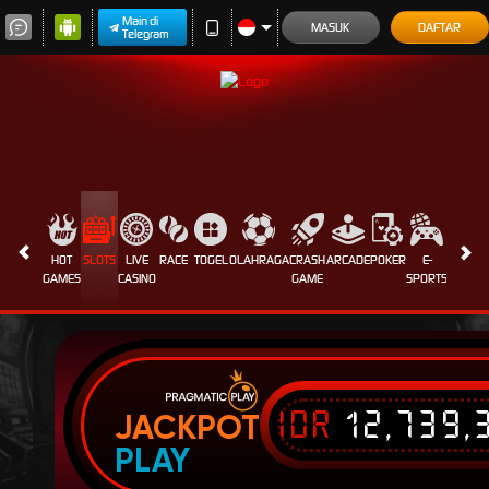
Main di
MASUK
DAFTAR
Telegram
HOT
SLOTS
LIVE
RACE
TOGEL
OLAHRAGA
CRASH
ARCADE
POKER
E-
SABUN
GAMES
CASINO
GAME
SPORTS
AYAM
IDR
12,739,
JACKPOT
PLAY