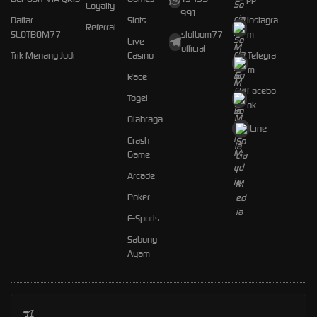
Loyalty
991
Daftar
Slots
Instagra
Referral
SLOTBOM77
slotbom77
m
Live
official
Trik Menang Judi
Casino
Telegra
m
Race
Facebo
Togel
ok
Olahraga
Line
Crash
Game
Arcade
Poker
E-Sports
Sabung
Ayam