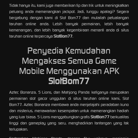
Tidak hanya itu, kami juga memberikan tip dan trik untuk meningkatkan
peluang anda memenangkan jackpot. Jadi, tunggu apalagi? Segera
bergabung dengan kami di Slot Bom77 dan mulailah petualangan
taruhan online anda. Lebih banyak permainan, lebih banyak
kemenangan, dan lebih banyak kegembiraan menanti anda di situs
taruhan online terpercaya
SlotBom77
.
Penyedia Kemudahan
Mengakses Semua Game
Mobile Menggunakan APK
SlotBom77
Aztec Bonanza, 5 Lions, dan Mahjong Panda: ketiganya merupakan
permainan slot gacor unggulan di situs taruhan online kami, Slot
Bom77. Aztec Bonanza membawa anda menjelajahi peradaban kuno
dan misterius, menawarkan kesempatan untuk memenangkan hadiah
yang luar biasa. 5 Lions menggabungkan grafis
SlotBom77
berkualitas
tinggi dan gameplay yang seru, menghadirkan tantangan yang tak
terlupakan.