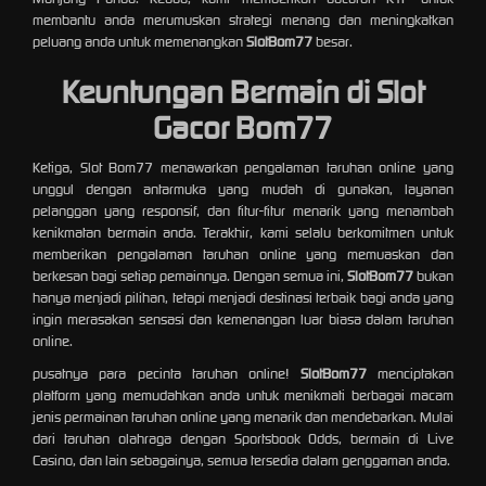
membantu anda merumuskan strategi menang dan meningkatkan
peluang anda untuk memenangkan
SlotBom77
besar.
Keuntungan Bermain di Slot
Gacor Bom77
Ketiga, Slot Bom77 menawarkan pengalaman taruhan online yang
unggul dengan antarmuka yang mudah di gunakan, layanan
pelanggan yang responsif, dan fitur-fitur menarik yang menambah
kenikmatan bermain anda. Terakhir, kami selalu berkomitmen untuk
memberikan pengalaman taruhan online yang memuaskan dan
berkesan bagi setiap pemainnya. Dengan semua ini,
SlotBom77
bukan
hanya menjadi pilihan, tetapi menjadi destinasi terbaik bagi anda yang
ingin merasakan sensasi dan kemenangan luar biasa dalam taruhan
online.
pusatnya para pecinta taruhan online!
SlotBom77
menciptakan
platform yang memudahkan anda untuk menikmati berbagai macam
jenis permainan taruhan online yang menarik dan mendebarkan. Mulai
dari taruhan olahraga dengan Sportsbook Odds, bermain di Live
Casino, dan lain sebagainya, semua tersedia dalam genggaman anda.