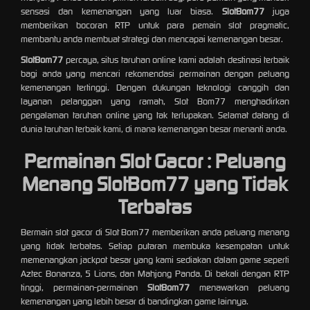
sensasi dan kemenangan yang luar biasa.
SlotBom77
juga
memberikan bocoran RTP untuk para pemain slot pragmatic,
membantu anda membuat strategi dan mencapai kemenangan besar.
SlotBom77
percaya, situs taruhan online kami adalah destinasi terbaik
bagi anda yang mencari rekomendasi permainan dengan peluang
kemenangan tertinggi. Dengan dukungan teknologi canggih dan
layanan pelanggan yang ramah, Slot Bom77 menghadirkan
pengalaman taruhan online yang tak terlupakan. Selamat datang di
dunia taruhan terbaik kami, di mana kemenangan besar menanti anda.
Permainan Slot Gacor : Peluang
Menang SlotBom77 yang Tidak
Terbatas
Bermain slot gacor di Slot Bom77 memberikan anda peluang menang
yang tidak terbatas. Setiap putaran membuka kesempatan untuk
memenangkan jackpot besar yang kami sediakan dalam game seperti
Aztec Bonanza, 5 Lions, dan Mahjong Panda. Di bekali dengan RTP
tinggi, permainan-permainan
SlotBom77
menawarkan peluang
kemenangan yang lebih besar di bandingkan game lainnya.