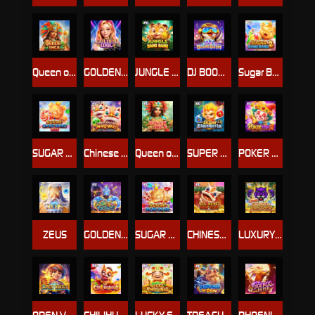
Queen of Inca 2
GOLDEN IDOL
JUNGLE BANG BANG
DJ BOOM BOOM
Sugar Bang Bang 2
SUGAR BANG BANG PLUS
Chinese New Year Moreways
Queen of Inca
SUPER ELEMENTS
POKER WIN 2
ZEUS
GOLDEN GENIE
SUGAR BANG BANG
CHINESE NEW YEAR
LUXURY GOLDEN PANTHER