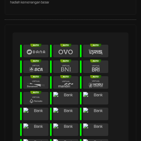
hadiah kemenangan besar