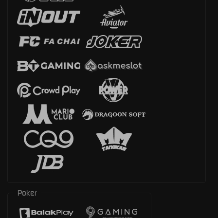
Poker