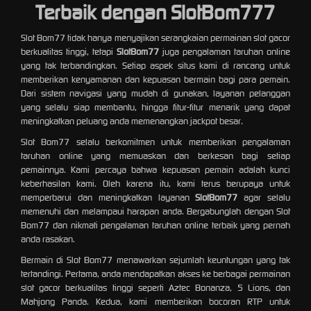
Terbaik dengan SlotBom777
Slot Bom77 tidak hanya menyajikan serangkaian permainan slot gacor
berkualitas tinggi, tetapi
SlotBom77
juga pengalaman taruhan online
yang tak terbandingkan. Setiap aspek situs kami di rancang untuk
memberikan kenyamanan dan kepuasan bermain bagi para pemain.
Dari sistem navigasi yang mudah di gunakan, layanan pelanggan
yang selalu siap membantu, hingga fitur-fitur menarik yang dapat
meningkatkan peluang anda memenangkan jackpot besar.
Slot Bom77 selalu berkomitmen untuk memberikan pengalaman
taruhan online yang memuaskan dan berkesan bagi setiap
pemainnya. Kami percaya bahwa kepuasan pemain adalah kunci
keberhasilan kami. Oleh karena itu, kami terus berupaya untuk
memperbarui dan meningkatkan layanan
SlotBom77
agar selalu
memenuhi dan melampaui harapan anda. Bergabunglah dengan Slot
Bom77 dan nikmati pengalaman taruhan online terbaik yang pernah
anda rasakan.
Bermain di Slot Bom77 menawarkan sejumlah keuntungan yang tak
tertandingi. Pertama, anda mendapatkan akses ke berbagai permainan
slot gacor berkualitas tinggi seperti Aztec Bonanza, 5 Lions, dan
Mahjong Panda. Kedua, kami memberikan bocoran RTP untuk