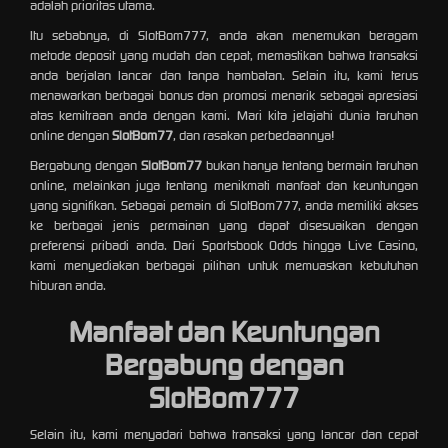
adalah prioritas utama.
Itu sebabnya, di SlotBom777, anda akan menemukan beragam
metode deposit yang mudah dan cepat, memastikan bahwa transaksi
anda berjalan lancar dan tanpa hambatan. Selain itu, kami terus
menawarkan berbagai bonus dan promosi menarik sebagai apresiasi
atas kemitraan anda dengan kami. Mari kita jelajahi dunia taruhan
online dengan
SlotBom77
, dan rasakan perbedaannya!
Bergabung dengan
SlotBom77
bukan hanya tentang bermain taruhan
online, melainkan juga tentang menikmati manfaat dan keuntungan
yang signifikan. Sebagai pemain di SlotBom777, anda memiliki akses
ke berbagai jenis permainan yang dapat disesuaikan dengan
preferensi pribadi anda. Dari Sportsbook Odds hingga Live Casino,
kami menyediakan berbagai pilihan untuk memuaskan kebutuhan
hiburan anda.
Manfaat dan Keuntungan
Bergabung dengan
SlotBom777
Selain itu, kami menyadari bahwa transaksi yang lancar dan cepat