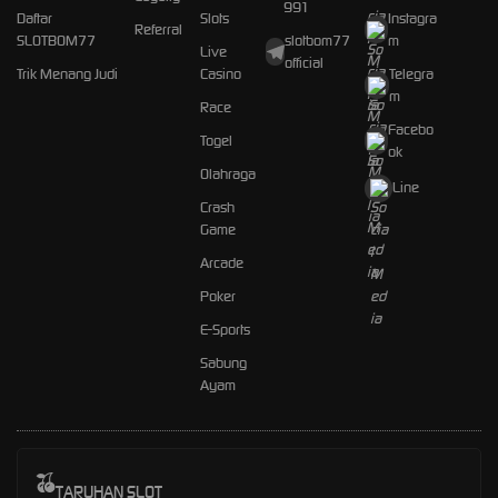
991
Daftar
Slots
Instagra
Referral
SLOTBOM77
slotbom77
m
Live
official
Trik Menang Judi
Casino
Telegra
m
Race
Facebo
Togel
ok
Olahraga
Line
Crash
Game
Arcade
Poker
E-Sports
Sabung
Ayam
TARUHAN SLOT