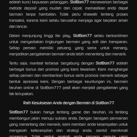
adalah kunci kepuasan pelanggan.
SlotBom77
menawarkan berbagai
metode deposit yang mudah dan cepat, memastikan anda dapat
bermain tanpa hambatan. Tidak perlu khawatir tentang proses
transaksi, karena kami selalu berusaha menjaga agar berjalan aman
dan lancar.
Dalam menjunjung tinggi fair play,
SlotBom77
selalu berkomitmen
untuk menyediakan lingkungan bermain yang adil dan transparan.
Setiap pemain memiliki peluang yang sama untuk menang,
menjadikan pengalaman bermain anda lebih menantang dan menarik.
Tentu saja, manfaat terbesar bergabung dengan
SlotBom77
adalah
berbagai bonus dan promosi yang kami tawarkan. Kami menghargai
setiap pemain dan memberikan bonus serta promosi menarik sebagai
bentuk apresiasi kami. Dengan berbagai keuntungan ini, bermain
taruhan online di SlotBom777 pasti akan menjadi pengalaman yang
tak terlupakan.
Raih Kesuksesan Anda dengan Bermain di SlotBom77
SlotBom77
bukan hanya tentang game dan taruhan, ini tentang
membangun jalan menuju sukses anda. Dengan beragam permainan
yang menantang dan menarik, kami memberi anda kesempatan untuk
mengasah keterampilan dan strategi anda, sambil menikmati
prosesnya. Tidak peduli apakah anda seorang pemula yang