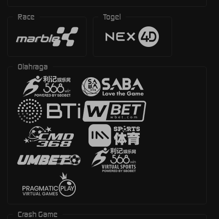
Race
Togel
Olahraga
Crash Game