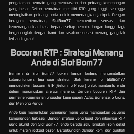
pengalaman bermain yang memuaskan dan peluang kemenangan
yang besar. Setiap permainan memiliki RTP yang tinggi, sehingga
meningkatkan peluang anda untuk memenangkan jackpot. Dengan
beragam permainan,
SlotBom77
memberikan sensasi dan
kemenangan luar biasa kepada setiap pemain. Jangan tunggu lagi,
bergabunglah dengan kami dan rasakan sensasi menang yang tak
terbandingkan!
Bocoran RTP : Strategi Menang
Anda di Slot Bom77
Bermain di Slot Bom77 bukan hanya tentang mengandalkan
keberuntungan, tapi juga strategi. Oleh karena itu,
SlotBom77
menyediakan bocoran RTP (Return To Player) untuk membantu anda
dalam merumuskan strategi menang. Dengan bocoran RTP dari
permainan-permainan unggulan kami seperti Aztec Bonanza, 5 Lions,
dan Mahjong Panda.
Anda bisa menentukan permainan mana yang memberikan peluang
kemenangan terbesar. Dengan strategi yang tepat dan informasi RTP
yang akurat dari Slot Bom77, anda berada satu langkah lebih dekat
untuk meraih jackpot besar. Bergabunglah dengan kami dan buatlah