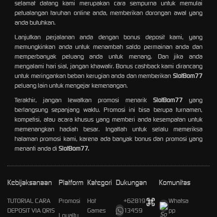
selamat datang kami merupakan cara sempurna untuk memulai
petualangan taruhan online anda, memberikan dorongan awal yang
anda butuhkan.
Lanjutkan perjalanan anda dengan bonus deposit kami, yang
memungkinkan anda untuk menambah saldo permainan anda dan
memperbanyak peluang anda untuk menang. Dan jika anda
mengalami hari sial, jangan khawatir. Bonus cashback kami dirancang
untuk meringankan beban kerugian anda dan memberikan
SlotBom77
peluang lain untuk mengejar kemenangan.
Terakhir, jangan lewatkan promosi menarik
SlotBom77
yang
berlangsung sepanjang waktu. Promosi ini bisa berupa turnamen,
kompetisi, atau acara khusus yang memberi anda kesempatan untuk
memenangkan hadiah besar. Ingatlah untuk selalu memeriksa
halaman promosi kami, karena ada banyak bonus dan promosi yang
menanti anda di
SlotBom77.
Kebijaksanaan
Platform
Kategori
Dukungan
Komunitas
TUTORIAL CARA
Promosi
Hot
+62819
Whatsa
DEPOSIT VIA QRIS
Games
13459
pp
Loyalty