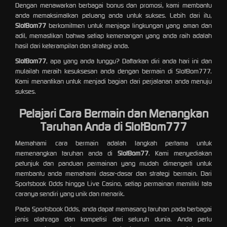
Dengan menawarkan berbagai bonus dan promosi, kami membantu
anda memaksimalkan peluang anda untuk sukses. Lebih dari itu,
SlotBom77
berkomitmen untuk menjaga lingkungan yang aman dan
adil, memastikan bahwa setiap kemenangan yang anda raih adalah
hasil dari keterampilan dan strategi anda.
SlotBom77
, apa yang anda tunggu? Daftarkan diri anda hari ini dan
mulailah meraih kesuksesan anda dengan bermain di SlotBom777.
Kami menantikan untuk menjadi bagian dari perjalanan anda menuju
sukses.
Pelajari Cara Bermain dan Menangkan
Taruhan Anda di SlotBom777
Memahami cara bermain adalah langkah pertama untuk
memenangkan taruhan anda di
SlotBom77
. Kami menyediakan
petunjuk dan panduan permainan yang mudah dimengerti untuk
membantu anda memahami dasar-dasar dan strategi bermain. Dari
Sportsbook Odds hingga Live Casino, setiap permainan memiliki tata
caranya sendiri yang unik dan menarik.
Pada Sportsbook Odds, anda dapat memasang taruhan pada berbagai
jenis olahraga dan kompetisi dari seluruh dunia. Anda perlu