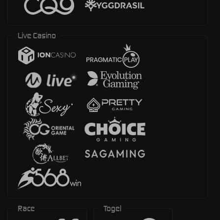
Live Casino
Race
Togel