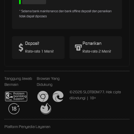
* Selama bank maintenance dan bank offline deposit dan penarikan
tidak dapat diproses
Deposit
Penarikan
Rata-rata 1 Menit
Rata-rata 2 Menit
Tanggung Jawab
Browser Yang
Bermain
Didukung
©2026 SLOTBOM77. Hak cipta
dilindungi | 18+
Platform Penyedia Layanan