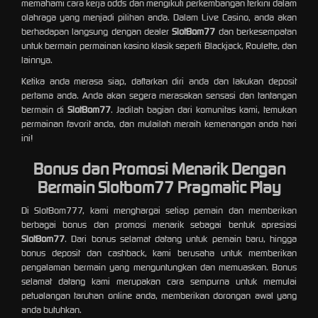
memahami cara kerja odds dan mengikuti perkembangan terkini dalam
olahraga yang menjadi pilihan anda. Dalam Live Casino, anda akan
berhadapan langsung dengan dealer
SlotBom77
dan berkesempatan
untuk bermain permainan kasino klasik seperti Blackjack, Roulette, dan
lainnya.
Ketika anda merasa siap, daftarkan diri anda dan lakukan deposit
pertama anda. Anda akan segera merasakan sensasi dan tantangan
bermain di
SlotBom77
. Jadilah bagian dari komunitas kami, temukan
permainan favorit anda, dan mulailah meraih kemenangan anda hari
ini!
Bonus dan Promosi Menarik Dengan
Bermain Slotbom77 Pragmatic Play
Di SlotBom777, kami menghargai setiap pemain dan memberikan
berbagai bonus dan promosi menarik sebagai bentuk apresiasi
SlotBom77
. Dari bonus selamat datang untuk pemain baru, hingga
bonus deposit dan cashback, kami berusaha untuk memberikan
pengalaman bermain yang menguntungkan dan memuaskan. Bonus
selamat datang kami merupakan cara sempurna untuk memulai
petualangan taruhan online anda, memberikan dorongan awal yang
anda butuhkan.