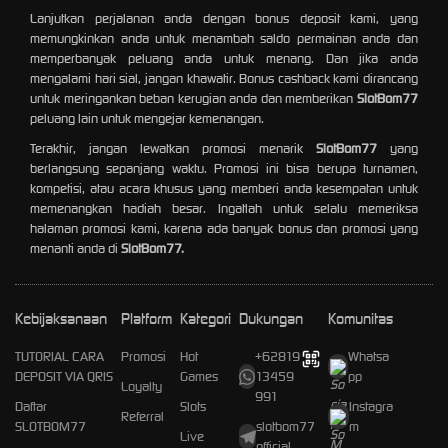
Lanjutkan perjalanan anda dengan bonus deposit kami, yang
memungkinkan anda untuk menambah saldo permainan anda dan
memperbanyak peluang anda untuk menang. Dan jika anda
mengalami hari sial, jangan khawatir. Bonus cashback kami dirancang
untuk meringankan beban kerugian anda dan memberikan
SlotBom77
peluang lain untuk mengejar kemenangan.
Terakhir, jangan lewatkan promosi menarik
SlotBom77
yang
berlangsung sepanjang waktu. Promosi ini bisa berupa turnamen,
kompetisi, atau acara khusus yang memberi anda kesempatan untuk
memenangkan hadiah besar. Ingatlah untuk selalu memeriksa
halaman promosi kami, karena ada banyak bonus dan promosi yang
menanti anda di
SlotBom77.
Kebijaksanaan
Platform
Kategori
Dukungan
Komunitas
TUTORIAL CARA
Promosi
Hot
+62819
Whatsa
DEPOSIT VIA QRIS
Games
13459
pp
Loyalty
991
Daftar
Slots
Instagra
Referral
SLOTBOM77
slotbom77
m
Live
official