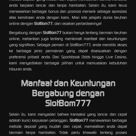
anda berjalan lancar dan tanpa hambatan. Selain itu, kami terus
menawarkan berbagai bonus dan promosi menarik sebagai apresiasi
atas kemitraan anda dengan kami. Mari kita jelajahi dunia taruhan
online dengan
SlotBom77
, dan rasakan perbedaannya!
Bergabung dengan
SlotBom77
bukan hanya tentang bermain taruhan
online, melainkan juga tentang menikmati manfaat dan keuntungan
yang signifikan. Sebagai pemain di SlotBom777, anda memiliki akses
ke berbagai jenis permainan yang dapat disesuaikan dengan
preferensi pribadi anda. Dari Sportsbook Odds hingga Live Casino,
kami menyediakan berbagai pilihan untuk memuaskan kebutuhan
hiburan anda.
Manfaat dan Keuntungan
Bergabung dengan
SlotBom777
Selain itu, kami menyadari bahwa transaksi yang lancar dan cepat
adalah kunci kepuasan pelanggan.
SlotBom77
menawarkan berbagai
metode deposit yang mudah dan cepat, memastikan anda dapat
bermain tanpa hambatan. Tidak perlu khawatir tentang proses