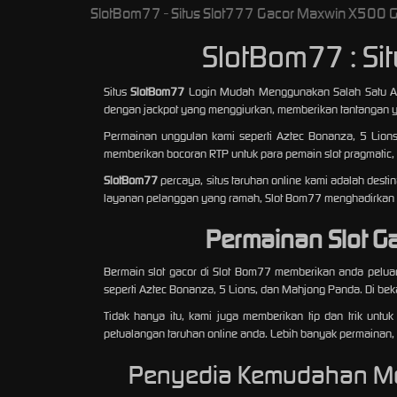
SlotBom77 - Situs Slot777 Gacor Maxwin X50
SlotBom77 : S
Situs
SlotBom77
Login Mudah Menggunakan Salah Satu Aks
dengan jackpot yang menggiurkan, memberikan tantangan 
Permainan unggulan kami seperti Aztec Bonanza, 5 Lion
memberikan bocoran RTP untuk para pemain slot pragmatic
SlotBom77
percaya, situs taruhan online kami adalah dest
layanan pelanggan yang ramah, Slot Bom77 menghadirkan pe
Permainan Slot G
Bermain slot gacor di Slot Bom77 memberikan anda pelu
seperti Aztec Bonanza, 5 Lions, dan Mahjong Panda. Di be
Tidak hanya itu, kami juga memberikan tip dan trik un
petualangan taruhan online anda. Lebih banyak permainan,
Penyedia Kemudahan M