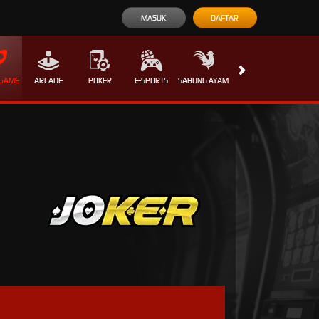
MASUK
DAFTAR
 GAME
ARCADE
POKER
E-SPORTS
SABUNG AYAM
PROMOSI