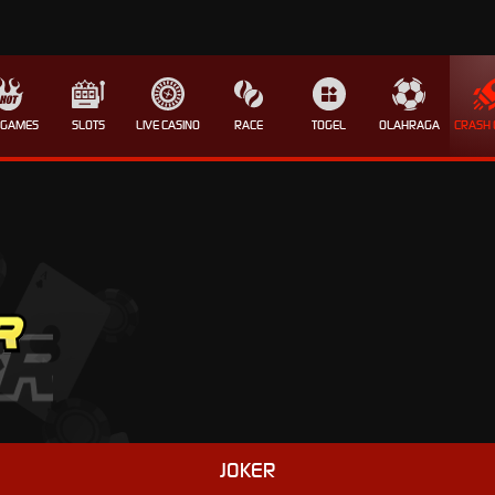
 GAMES
SLOTS
LIVE CASINO
RACE
TOGEL
OLAHRAGA
CRASH
JOKER