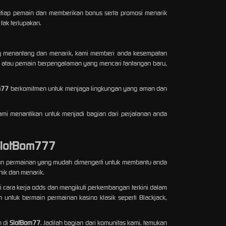
tiap pemain dan memberikan bonus serta promosi menarik
tak terlupakan.
g menantang dan menarik, kami memberi anda kesempatan
t atau pemain berpengalaman yang mencari tantangan baru,
m77
berkomitmen untuk menjaga lingkungan yang aman dan
ami menantikan untuk menjadi bagian dari perjalanan anda
 SlotBom777
an permainan yang mudah dimengerti untuk membantu anda
nik dan menarik.
 cara kerja odds dan mengikuti perkembangan terkini dalam
untuk bermain permainan kasino klasik seperti Blackjack,
n di
SlotBom77
. Jadilah bagian dari komunitas kami, temukan