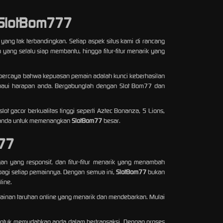
 SlotBom777
yang tak terbandingkan. Setiap aspek situs kami di rancang
ng selalu siap membantu, hingga fitur-fitur menarik yang
percaya bahwa kepuasan pemain adalah kunci keberhasilan
aui harapan anda. Bergabunglah dengan Slot Bom77 dan
 gacor berkualitas tinggi seperti Aztec Bonanza, 5 Lions,
g anda untuk memenangkan
SlotBom77
besar.
m77
 yang responsif, dan fitur-fitur menarik yang menambah
bagi setiap pemainnya. Dengan semua ini,
SlotBom77
bukan
line.
inan taruhan online yang menarik dan mendebarkan. Mulai
 untuk memudahkan anda dalam bertransaksi. Dengan proses