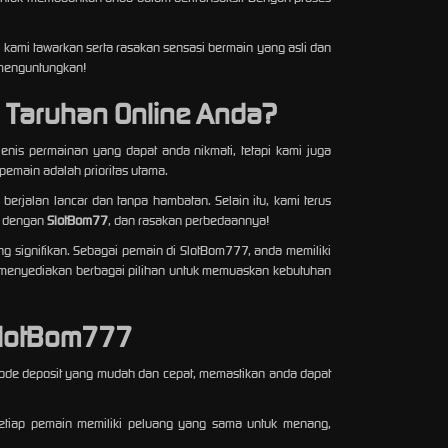
 kami tawarkan serta rasakan sensasi bermain yang asli dan
menguntungkan!
 Taruhan Online Anda?
enis permainan yang dapat anda nikmati, tetapi kami juga
main adalah prioritas utama.
jalan lancar dan tanpa hambatan. Selain itu, kami terus
ne dengan
SlotBom77
, dan rasakan perbedaannya!
g signifikan. Sebagai pemain di SlotBom777, anda memiliki
mi menyediakan berbagai pilihan untuk memuaskan kebutuhan
SlotBom777
de deposit yang mudah dan cepat, memastikan anda dapat
Setiap pemain memiliki peluang yang sama untuk menang,