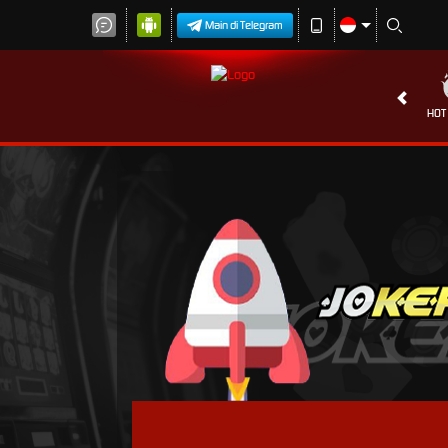
Main di Telegram
HOT