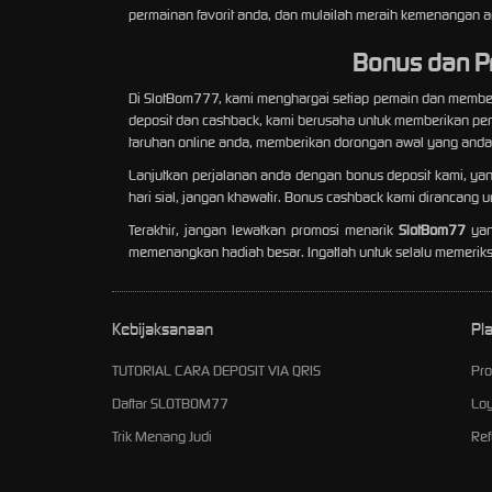
permainan favorit anda, dan mulailah meraih kemenangan an
Bonus dan P
Di SlotBom777, kami menghargai setiap pemain dan member
deposit dan cashback, kami berusaha untuk memberikan 
taruhan online anda, memberikan dorongan awal yang anda
Lanjutkan perjalanan anda dengan bonus deposit kami, 
hari sial, jangan khawatir. Bonus cashback kami dirancan
Terakhir, jangan lewatkan promosi menarik
SlotBom77
yan
memenangkan hadiah besar. Ingatlah untuk selalu memerik
Kebijaksanaan
Pla
TUTORIAL CARA DEPOSIT VIA QRIS
Pro
Daftar SLOTBOM77
Loy
Trik Menang Judi
Ref