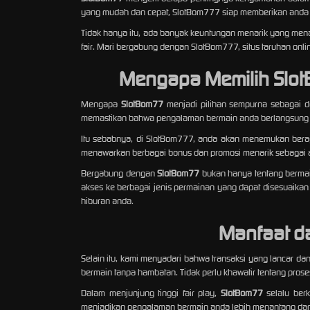
yang mudah dan cepat, SlotBom777 siap memberikan anda p
Tidak hanya itu, ada banyak keuntungan menarik yang menan
fair. Mari bergabung dengan SlotBom777, situs taruhan on
Mengapa Memilih Slot
Mengapa
SlotBom77
menjadi pilihan sempurna sebagai d
memastikan bahwa pengalaman bermain anda berlangsung d
Itu sebabnya, di SlotBom777, anda akan menemukan berag
menawarkan berbagai bonus dan promosi menarik sebagai apr
Bergabung dengan
SlotBom77
bukan hanya tentang bermai
akses ke berbagai jenis permainan yang dapat disesuaikan
hiburan anda.
Manfaat d
Selain itu, kami menyadari bahwa transaksi yang lancar d
bermain tanpa hambatan. Tidak perlu khawatir tentang prose
Dalam menjunjung tinggi fair play,
SlotBom77
selalu ber
menjadikan pengalaman bermain anda lebih menantang dan