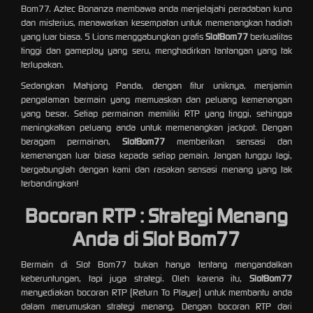
Bom77. Aztec Bonanza membawa anda menjelajahi peradaban kuno
dan misterius, menawarkan kesempatan untuk memenangkan hadiah
yang luar biasa. 5 Lions menggabungkan grafis
SlotBom77
berkualitas
tinggi dan gameplay yang seru, menghadirkan tantangan yang tak
terlupakan.
Sedangkan Mahjong Panda, dengan fitur uniknya, menjamin
pengalaman bermain yang memuaskan dan peluang kemenangan
yang besar. Setiap permainan memiliki RTP yang tinggi, sehingga
meningkatkan peluang anda untuk memenangkan jackpot. Dengan
beragam permainan,
SlotBom77
memberikan sensasi dan
kemenangan luar biasa kepada setiap pemain. Jangan tunggu lagi,
bergabunglah dengan kami dan rasakan sensasi menang yang tak
terbandingkan!
Bocoran RTP : Strategi Menang
Anda di Slot Bom77
Bermain di Slot Bom77 bukan hanya tentang mengandalkan
keberuntungan, tapi juga strategi. Oleh karena itu,
SlotBom77
menyediakan bocoran RTP (Return To Player) untuk membantu anda
dalam merumuskan strategi menang. Dengan bocoran RTP dari