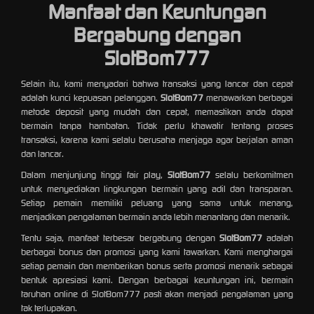
Manfaat dan Keuntungan
Bergabung dengan
SlotBom777
Selain itu, kami menyadari bahwa transaksi yang lancar dan cepat
adalah kunci kepuasan pelanggan.
SlotBom77
menawarkan berbagai
metode deposit yang mudah dan cepat, memastikan anda dapat
bermain tanpa hambatan. Tidak perlu khawatir tentang proses
transaksi, karena kami selalu berusaha menjaga agar berjalan aman
dan lancar.
Dalam menjunjung tinggi fair play,
SlotBom77
selalu berkomitmen
untuk menyediakan lingkungan bermain yang adil dan transparan.
Setiap pemain memiliki peluang yang sama untuk menang,
menjadikan pengalaman bermain anda lebih menantang dan menarik.
Tentu saja, manfaat terbesar bergabung dengan
SlotBom77
adalah
berbagai bonus dan promosi yang kami tawarkan. Kami menghargai
setiap pemain dan memberikan bonus serta promosi menarik sebagai
bentuk apresiasi kami. Dengan berbagai keuntungan ini, bermain
taruhan online di SlotBom777 pasti akan menjadi pengalaman yang
tak terlupakan.