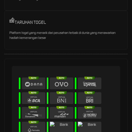
TARUHAN TOGEL
Platform togel yang menarik dari perusahan terbaik di dunia yang menawarkan
hadiah kemenangan besar