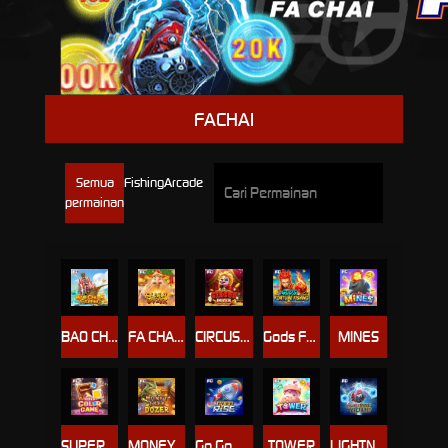
FACHAI
Semua
Fishing
Arcade
permainan
BAO CHUAN FISHING
FA CHAI DOZER
CIRCUS DOZER
Gods Fortune Fishing
MINES
SUPER COLOR GAME
MONEY TREE DOZER
Go Go Rise
TOWER
LIGHTNING BOMB