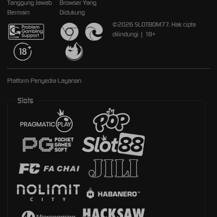
Tanggung Jawab
Browser Yang
Bermain
Didukung
©2026 SLOTBOM77. Hak cipta
dilindungi | 18+
Platform Penyedia Layanan
Slots