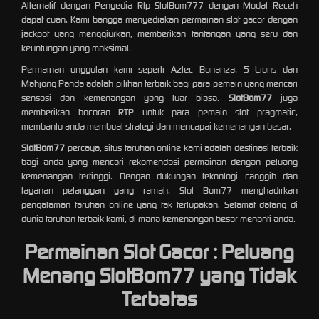
Alternatif dengan Penyedia Rtp SlotBom777 dengan Modal Receh
dapat cuan.
Kami bangga menyediakan permainan slot gacor dengan
jackpot yang menggiurkan, memberikan tantangan yang seru dan
keuntungan yang maksimal.
Permainan unggulan kami seperti Aztec Bonanza, 5 Lions dan
Mahjong Panda adalah pilihan terbaik bagi para pemain yang mencari
sensasi dan kemenangan yang luar biasa.
SlotBom77
juga
memberikan bocoran RTP untuk para pemain slot pragmatic,
membantu anda membuat strategi dan mencapai kemenangan besar.
SlotBom77
percaya, situs taruhan online kami adalah destinasi terbaik
bagi anda yang mencari rekomendasi permainan dengan peluang
kemenangan tertinggi. Dengan dukungan teknologi canggih dan
layanan pelanggan yang ramah, Slot Bom77 menghadirkan
pengalaman taruhan online yang tak terlupakan. Selamat datang di
dunia taruhan terbaik kami, di mana kemenangan besar menanti anda.
Permainan Slot Gacor : Peluang
Menang SlotBom77 yang Tidak
Terbatas