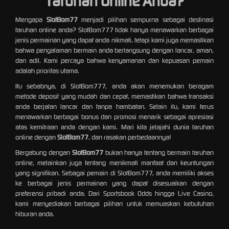
Taruhan Online Anda?
Mengapa
SlotBom77
menjadi pilihan sempurna sebagai destinasi
taruhan online anda? SlotBom777 tidak hanya menawarkan berbagai
jenis permainan yang dapat anda nikmati, tetapi kami juga memastikan
bahwa pengalaman bermain anda berlangsung dengan lancar, aman,
dan adil. Kami percaya bahwa kenyamanan dan kepuasan pemain
adalah prioritas utama.
Itu sebabnya, di SlotBom777, anda akan menemukan beragam
metode deposit yang mudah dan cepat, memastikan bahwa transaksi
anda berjalan lancar dan tanpa hambatan. Selain itu, kami terus
menawarkan berbagai bonus dan promosi menarik sebagai apresiasi
atas kemitraan anda dengan kami. Mari kita jelajahi dunia taruhan
online dengan
SlotBom77
, dan rasakan perbedaannya!
Bergabung dengan
SlotBom77
bukan hanya tentang bermain taruhan
online, melainkan juga tentang menikmati manfaat dan keuntungan
yang signifikan. Sebagai pemain di SlotBom777, anda memiliki akses
ke berbagai jenis permainan yang dapat disesuaikan dengan
preferensi pribadi anda. Dari Sportsbook Odds hingga Live Casino,
kami menyediakan berbagai pilihan untuk memuaskan kebutuhan
hiburan anda.