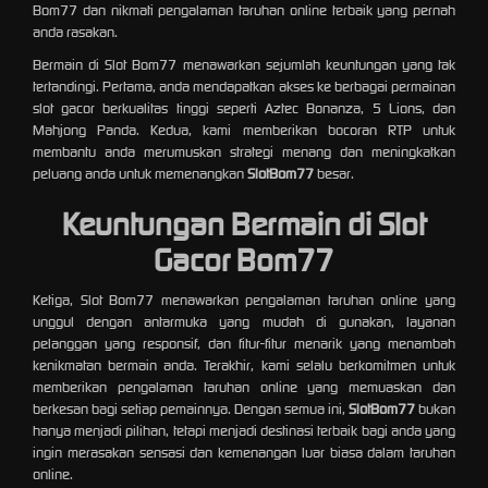
Bom77 dan nikmati pengalaman taruhan online terbaik yang pernah
anda rasakan.
Bermain di Slot Bom77 menawarkan sejumlah keuntungan yang tak
tertandingi. Pertama, anda mendapatkan akses ke berbagai permainan
slot gacor berkualitas tinggi seperti Aztec Bonanza, 5 Lions, dan
Mahjong Panda. Kedua, kami memberikan bocoran RTP untuk
membantu anda merumuskan strategi menang dan meningkatkan
peluang anda untuk memenangkan
SlotBom77
besar.
Keuntungan Bermain di Slot
Gacor Bom77
Ketiga, Slot Bom77 menawarkan pengalaman taruhan online yang
unggul dengan antarmuka yang mudah di gunakan, layanan
pelanggan yang responsif, dan fitur-fitur menarik yang menambah
kenikmatan bermain anda. Terakhir, kami selalu berkomitmen untuk
memberikan pengalaman taruhan online yang memuaskan dan
berkesan bagi setiap pemainnya. Dengan semua ini,
SlotBom77
bukan
hanya menjadi pilihan, tetapi menjadi destinasi terbaik bagi anda yang
ingin merasakan sensasi dan kemenangan luar biasa dalam taruhan
online.