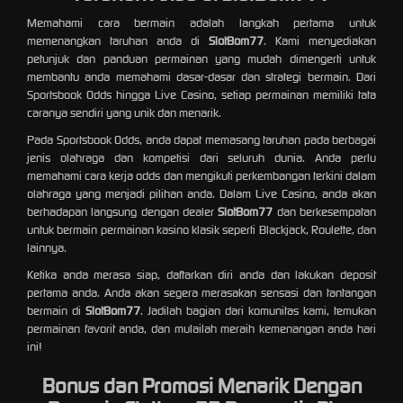
Memahami cara bermain adalah langkah pertama untuk
memenangkan taruhan anda di
SlotBom77
. Kami menyediakan
petunjuk dan panduan permainan yang mudah dimengerti untuk
membantu anda memahami dasar-dasar dan strategi bermain. Dari
Sportsbook Odds hingga Live Casino, setiap permainan memiliki tata
caranya sendiri yang unik dan menarik.
Pada Sportsbook Odds, anda dapat memasang taruhan pada berbagai
jenis olahraga dan kompetisi dari seluruh dunia. Anda perlu
memahami cara kerja odds dan mengikuti perkembangan terkini dalam
olahraga yang menjadi pilihan anda. Dalam Live Casino, anda akan
berhadapan langsung dengan dealer
SlotBom77
dan berkesempatan
untuk bermain permainan kasino klasik seperti Blackjack, Roulette, dan
lainnya.
Ketika anda merasa siap, daftarkan diri anda dan lakukan deposit
pertama anda. Anda akan segera merasakan sensasi dan tantangan
bermain di
SlotBom77
. Jadilah bagian dari komunitas kami, temukan
permainan favorit anda, dan mulailah meraih kemenangan anda hari
ini!
Bonus dan Promosi Menarik Dengan