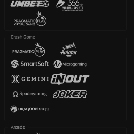
Crash Game
Arcade