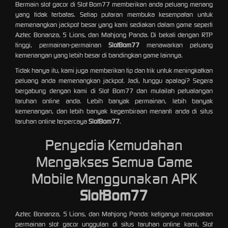
Bermain slot gacor di Slot Bom77 memberikan anda peluang menang
yang tidak terbatas. Setiap putaran membuka kesempatan untuk
memenangkan jackpot besar yang kami sediakan dalam game seperti
Aztec Bonanza, 5 Lions, dan Mahjong Panda. Di bekali dengan RTP
tinggi, permainan-permainan
SlotBom77
menawarkan peluang
kemenangan yang lebih besar di bandingkan game lainnya.
Tidak hanya itu, kami juga memberikan tip dan trik untuk meningkatkan
peluang anda memenangkan jackpot. Jadi, tunggu apalagi? Segera
bergabung dengan kami di Slot Bom77 dan mulailah petualangan
taruhan online anda. Lebih banyak permainan, lebih banyak
kemenangan, dan lebih banyak kegembiraan menanti anda di situs
taruhan online terpercaya
SlotBom77
.
Penyedia Kemudahan
Mengakses Semua Game
Mobile Menggunakan APK
SlotBom77
Aztec Bonanza, 5 Lions, dan Mahjong Panda: ketiganya merupakan
permainan slot gacor unggulan di situs taruhan online kami, Slot