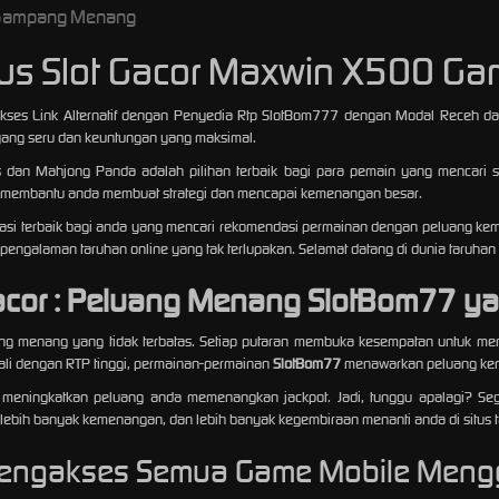
0 Gampang Menang
itus Slot Gacor Maxwin X500 
es Link Alternatif dengan Penyedia Rtp SlotBom777 dengan Modal Receh da
yang seru dan keuntungan yang maksimal.
s dan Mahjong Panda adalah pilihan terbaik bagi para pemain yang mencari 
, membantu anda membuat strategi dan mencapai kemenangan besar.
inasi terbaik bagi anda yang mencari rekomendasi permainan dengan peluang ke
ngalaman taruhan online yang tak terlupakan. Selamat datang di dunia taruhan
acor : Peluang Menang SlotBom77 ya
ang menang yang tidak terbatas. Setiap putaran membuka kesempatan untuk m
kali dengan RTP tinggi, permainan-permainan
SlotBom77
menawarkan peluang kem
tuk meningkatkan peluang anda memenangkan jackpot. Jadi, tunggu apalagi? S
 lebih banyak kemenangan, dan lebih banyak kegembiraan menanti anda di situs 
engakses Semua Game Mobile Men