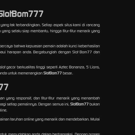
 SlotBom777
yang tak terbandingkan. Setiap aspek situs kami di rancang
ng selalu siap membantu, hingga fitur-fitur menarik yang
percaya bahwa kepuasan pemain adalah kunci keberhasilan
aui harapan anda. Bergabunglah dengan Slot Bom77 dan
 gacor berkualitas tinggi seperti Aztec Bonanza, 5 Lions,
g anda untuk memenangkan
SlotBom77
besar.
m77
 yang responsif, dan fitur-fitur menarik yang menambah
bagi setiap pemainnya. Dengan semua ini,
SlotBom77
bukan
line.
inan taruhan online yang menarik dan mendebarkan. Mulai
 untuk memudahkan anda dalam bertransaksi. Dengan proses