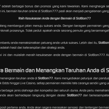
7
adalah berbagai bonus dan promosi yang kami tawarkan. Kami menghargai se
 ini, bermain taruhan online di SlotBom777 pasti akan menjadi pengalaman yang 
Raih Kesuksesan Anda dengan Bermain di SlotBom77
tentang membangun jalan menuju sukses anda. Dengan beragam permainan yan
enikmati prosesnya. Tidak peduli apakah anda seorang pemula yang bersemanga
bantu anda memaksimalkan peluang anda untuk sukses. Lebih dari itu,
SlotBo
alah hasil dari keterampilan dan strategi anda.
ari ini dan mulailah meraih kesuksesan anda dengan bermain di SlotBom777. K
ara Bermain dan Menangkan Taruhan Anda di
emenangkan taruhan anda di
SlotBom77
. Kami menyediakan petunjuk dan pandu
 Odds hingga Live Casino, setiap permainan memiliki tata caranya sendiri yang u
erbagai jenis olahraga dan kompetisi dari seluruh dunia. Anda perlu memahami
, anda akan berhadapan langsung dengan dealer
SlotBom77
dan berkesempatan 
deposit pertama anda. Anda akan segera merasakan sensasi dan tantangan bermai