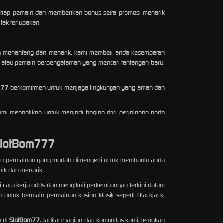
tiap pemain dan memberikan bonus serta promosi menarik
tak terlupakan.
g menantang dan menarik, kami memberi anda kesempatan
t atau pemain berpengalaman yang mencari tantangan baru,
m77
berkomitmen untuk menjaga lingkungan yang aman dan
ami menantikan untuk menjadi bagian dari perjalanan anda
 SlotBom777
an permainan yang mudah dimengerti untuk membantu anda
nik dan menarik.
 cara kerja odds dan mengikuti perkembangan terkini dalam
untuk bermain permainan kasino klasik seperti Blackjack,
n di
SlotBom77
. Jadilah bagian dari komunitas kami, temukan