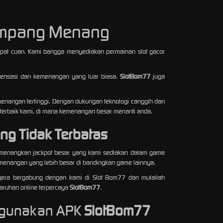
Gampang Menang
pat cuan.
Kami bangga menyediakan permainan slot gacor
sensasi dan kemenangan yang luar biasa.
SlotBom77
juga
menangan tertinggi. Dengan dukungan teknologi canggih dan
 terbaik kami, di mana kemenangan besar menanti anda.
ng Tidak Terbatas
emenangkan jackpot besar yang kami sediakan dalam game
enangan yang lebih besar di bandingkan game lainnya.
egera bergabung dengan kami di Slot Bom77 dan mulailah
taruhan online terpercaya
SlotBom77
.
ggunakan APK
SlotBom77