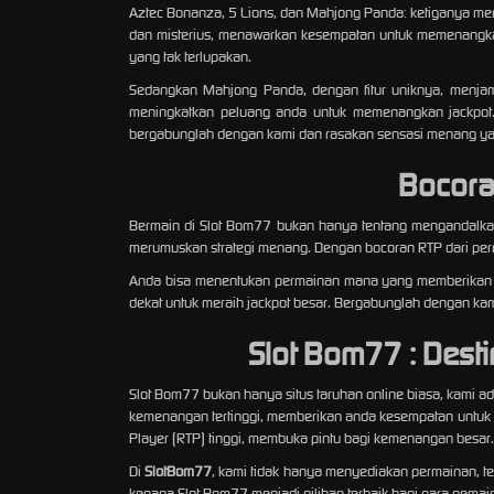
Aztec Bonanza, 5 Lions, dan Mahjong Panda: ketiganya mer
dan misterius, menawarkan kesempatan untuk memenangka
yang tak terlupakan.
Sedangkan Mahjong Panda, dengan fitur uniknya, menja
meningkatkan peluang anda untuk memenangkan jackpo
bergabunglah dengan kami dan rasakan sensasi menang yan
Bocora
Bermain di Slot Bom77 bukan hanya tentang mengandalkan k
merumuskan strategi menang. Dengan bocoran RTP dari per
Anda bisa menentukan permainan mana yang memberikan pel
dekat untuk meraih jackpot besar. Bergabunglah dengan ka
Slot Bom77 : Des
Slot Bom77 bukan hanya situs taruhan online biasa, kami
kemenangan tertinggi, memberikan anda kesempatan untuk p
Player (RTP) tinggi, membuka pintu bagi kemenangan besar.
Di
SlotBom77
, kami tidak hanya menyediakan permainan, 
kenapa Slot Bom77 menjadi pilihan terbaik bagi para pema