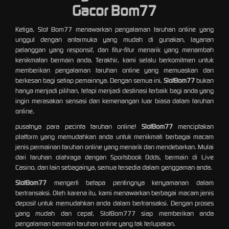
Gacor Bom77
Ketiga, Slot Bom77 menawarkan pengalaman taruhan online yang
unggul dengan antarmuka yang mudah di gunakan, layanan
pelanggan yang responsif, dan fitur-fitur menarik yang menambah
kenikmatan bermain anda. Terakhir, kami selalu berkomitmen untuk
memberikan pengalaman taruhan online yang memuaskan dan
berkesan bagi setiap pemainnya. Dengan semua ini,
SlotBom77
bukan
hanya menjadi pilihan, tetapi menjadi destinasi terbaik bagi anda yang
ingin merasakan sensasi dan kemenangan luar biasa dalam taruhan
online.
pusatnya para pecinta taruhan online!
SlotBom77
menciptakan
platform yang memudahkan anda untuk menikmati berbagai macam
jenis permainan taruhan online yang menarik dan mendebarkan. Mulai
dari taruhan olahraga dengan Sportsbook Odds, bermain di Live
Casino, dan lain sebagainya, semua tersedia dalam genggaman anda.
SlotBom77
mengerti betapa pentingnya kenyamanan dalam
bertransaksi. Oleh karena itu, kami menawarkan berbagai macam jenis
deposit untuk memudahkan anda dalam bertransaksi. Dengan proses
yang mudah dan cepat, SlotBom777 siap memberikan anda
pengalaman bermain taruhan online yang tak terlupakan.