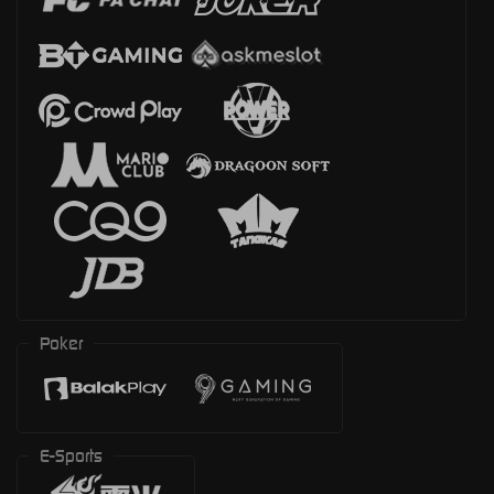
Poker
E-Sports