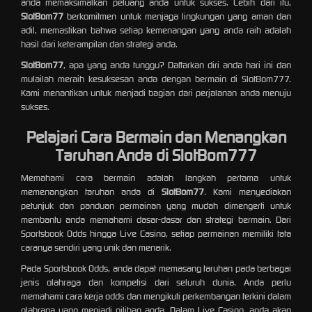
anda memaksimalkan peluang anda untuk sukses. Lebih dari itu,
SlotBom77
berkomitmen untuk menjaga lingkungan yang aman dan
adil, memastikan bahwa setiap kemenangan yang anda raih adalah
hasil dari keterampilan dan strategi anda.
SlotBom77
, apa yang anda tunggu? Daftarkan diri anda hari ini dan
mulailah meraih kesuksesan anda dengan bermain di SlotBom777.
Kami menantikan untuk menjadi bagian dari perjalanan anda menuju
sukses.
Pelajari Cara Bermain dan Menangkan
Taruhan Anda di SlotBom777
Memahami cara bermain adalah langkah pertama untuk
memenangkan taruhan anda di
SlotBom77
. Kami menyediakan
petunjuk dan panduan permainan yang mudah dimengerti untuk
membantu anda memahami dasar-dasar dan strategi bermain. Dari
Sportsbook Odds hingga Live Casino, setiap permainan memiliki tata
caranya sendiri yang unik dan menarik.
Pada Sportsbook Odds, anda dapat memasang taruhan pada berbagai
jenis olahraga dan kompetisi dari seluruh dunia. Anda perlu
memahami cara kerja odds dan mengikuti perkembangan terkini dalam
olahraga yang menjadi pilihan anda. Dalam Live Casino, anda akan