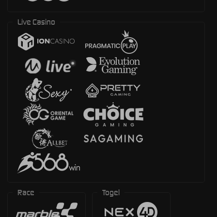
Live Casino
Race
Togel