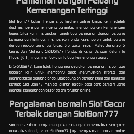
Permainan dengan Peluang
Kemenangan Tertinggi
Slot Bom77 bukan hanya situs taruhan online biasa, kami adalah
destinasi para pemain yang berambisi mengumpulkan kemenangan
besar. Situs kami merupakan rumah bagi permainan dengan peluang
kemenangan tertinggi, memberikan anda kesempatan untuk pulang
dengan jackpot yang luar biasa. Slot gacor seperti Aztec Bonanza, 5
Lions, dan Mahjong
SlotBom77
Panda, di kenal dengan Return To
Player (RTP) tinggi, membuka pintu bagi kemenangan besar.
Di
SlotBom77
, kami tidak hanya menyediakan permainan, tetapi juga
bocoran RTP untuk membantu anda merumuskan strategi dan
meningkatkan peluang anda. Bergabunglah dengan kami dan temukan
kenapa Slot Bom77 menjadi pilihan terbaik bagi para pemain yang
mencari kemenangan besar dalam taruhan online.
Pengalaman bermain Slot Gacor
Terbaik dengan SlotBom777
Slot Bom77 tidak hanya menyajikan serangkaian permainan slot gacor
berkualitas tinggi, tetapi
SlotBom77
juga pengalaman taruhan online