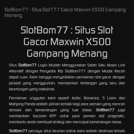
SlotBom77 - Situs Slot777 Gacor Maxwin X500 Gampang
Menang
SlotBom77 : Situs Slot
Gacor Maxwin X500
Gampang Menang
Situs
SlotBom77
Login Mudah Menggunakan Salah Satu Akses Link
Alternatif dengan Penyedia Rtp SlotBom777 dengan Modal Receh
dapat cuan.
Kami bangga menyediakan permainan slot gacor dengan
jackpot yang menggiurkan, memberikan tantangan yang seru dan
keuntungan yang maksimal.
Permainan unggulan kami seperti Aztec Bonanza, 5 Lions dan
Mahjong Panda adalah pilihan terbaik bagi para pemain yang mencari
sensasi dan kemenangan yang luar biasa.
SlotBom77
juga
memberikan bocoran RTP untuk para pemain slot pragmatic,
membantu anda membuat strategi dan mencapai kemenangan besar.
SlotBom77
percaya, situs taruhan online kami adalah destinasi terbaik