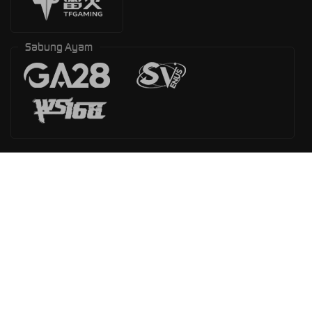
Sabung Ayam