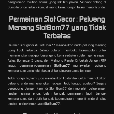
pengalaman taruhan online yang tak terlupakan. Selamat datang di
dunia taruhan terbaik kami, di mana kemenangan besar menanti anda.
Permainan Slot Gacor : Peluang
Menang SlotBom77 yang Tidak
Terbatas
Bermain slot gacor di Slot Bom77 memberikan anda peluang menang
yang tidak terbatas. Setiap putaran membuka kesempatan untuk
memenangkan jackpot besar yang kami sediakan dalam game seperti
Aztec Bonanza, 5 Lions, dan Mahjong Panda. Di bekali dengan RTP
tinggi, permainan-permainan
SlotBom77
menawarkan peluang
kemenangan yang lebih besar di bandingkan game lainnya.
Tidak hanya itu, kami juga memberikan tip dan trik untuk meningkatkan
peluang anda memenangkan jackpot. Jadi, tunggu apalagi? Segera
bergabung dengan kami di Slot Bom77 dan mulailah petualangan
taruhan online anda. Lebih banyak permainan, lebih banyak
kemenangan, dan lebih banyak kegembiraan menanti anda di situs
taruhan online terpercaya
SlotBom77
.