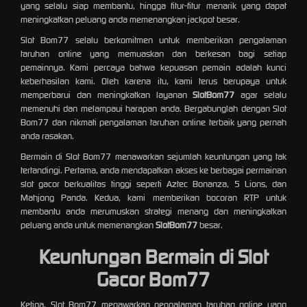
yang selalu siap membantu, hingga fitur-fitur menarik yang dapat
meningkatkan peluang anda memenangkan jackpot besar.
Slot Bom77 selalu berkomitmen untuk memberikan pengalaman
taruhan online yang memuaskan dan berkesan bagi setiap
pemainnya. Kami percaya bahwa kepuasan pemain adalah kunci
keberhasilan kami. Oleh karena itu, kami terus berupaya untuk
memperbarui dan meningkatkan layanan
SlotBom77
agar selalu
memenuhi dan melampaui harapan anda. Bergabunglah dengan Slot
Bom77 dan nikmati pengalaman taruhan online terbaik yang pernah
anda rasakan.
Bermain di Slot Bom77 menawarkan sejumlah keuntungan yang tak
tertandingi. Pertama, anda mendapatkan akses ke berbagai permainan
slot gacor berkualitas tinggi seperti Aztec Bonanza, 5 Lions, dan
Mahjong Panda. Kedua, kami memberikan bocoran RTP untuk
membantu anda merumuskan strategi menang dan meningkatkan
peluang anda untuk memenangkan
SlotBom77
besar.
Keuntungan Bermain di Slot
Gacor Bom77
Ketiga, Slot Bom77 menawarkan pengalaman taruhan online yang