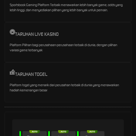
Sportsbook Gaming Platform Terbaik menawarkan lebih banyak game, odds yang
lebih tinggi, dan menyediakan pilihan yang lebih banyak untuk pemain.
TARUHAN LIVE KASINO
Platform Pilihan bagi perusahaan-perusahaan terbaik di dunia, dengan pilihan
variasi game terbanyak
TARUHAN TOGEL
Platform togel yang menarik dari perusahan terbaik di dunia yang menawarkan
hadiah kemenangan besar