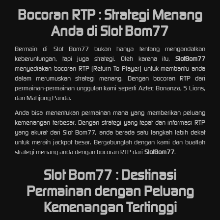
Bocoran RTP : Strategi Menang
Anda di Slot Bom77
Bermain di Slot Bom77 bukan hanya tentang mengandalkan
keberuntungan, tapi juga strategi. Oleh karena itu,
SlotBom77
menyediakan bocoran RTP (Return To Player) untuk membantu anda
dalam merumuskan strategi menang. Dengan bocoran RTP dari
permainan-permainan unggulan kami seperti Aztec Bonanza, 5 Lions,
dan Mahjong Panda.
Anda bisa menentukan permainan mana yang memberikan peluang
kemenangan terbesar. Dengan strategi yang tepat dan informasi RTP
yang akurat dari Slot Bom77, anda berada satu langkah lebih dekat
untuk meraih jackpot besar. Bergabunglah dengan kami dan buatlah
strategi menang anda dengan bocoran RTP dari
SlotBom77
.
Slot Bom77 : Destinasi
Permainan dengan Peluang
Kemenangan Tertinggi