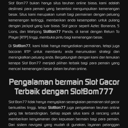
Slot Bom77 bukan hanya situs taruhan online biasa, kami adalah
destinasi para pemain yang berambisi mengumpulkan kemenangan
besar. Situs kami merupakan rumah bagi permainan dengan peluang
kemenangan tertinggi, memberikan anda kesempatan untuk pulang
dengan jackpot yang luar biasa. Slot gacor seperti Aztec Bonanza, 5
Lions, dan Mahjong
SlotBom77
Panda, di kenal dengan Return To
Player (RTP) tinggi, membuka pintu bagi kemenangan besar.
Di
SlotBom77
, kami tidak hanya menyediakan permainan, tetapi juga
bocoran RTP untuk membantu anda merumuskan strategi dan
meningkatkan peluang anda. Bergabunglah dengan kami dan temukan
kenapa Slot Bom77 menjadi pilihan terbaik bagi para pemain yang
mencari kemenangan besar dalam taruhan online.
Pengalaman bermain Slot Gacor
Terbaik dengan SlotBom777
Slot Bom77 tidak hanya menyajikan serangkaian permainan slot gacor
berkualitas tinggi, tetapi
SlotBom77
juga pengalaman taruhan online
yang tak terbandingkan. Setiap aspek situs kami di rancang untuk
memberikan kenyamanan dan kepuasan bermain bagi para pemain.
Dari sistem navigasi yang mudah di gunakan, layanan pelanggan