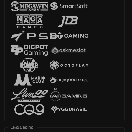
Live Casino