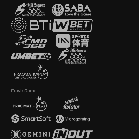
Crash Game