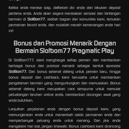
Ketika anda merasa siap, daftarkan diri anda dan lakukan deposit
pertama anda. Anda akan segera merasakan sensasi dan tantangan
bermain di
SlotBom77
. Jadilah bagian dari komunitas kami, temukan
permainan favorit anda, dan mulailah meraih kemenangan anda hari
ini!
Bonus dan Promosi Menarik Dengan
Bermain Slotbom77 Pragmatic Play
Di SlotBom777, kami menghargai setiap pemain dan memberikan
berbagai bonus dan promosi menarik sebagai bentuk apresiasi
SlotBom77
. Dari bonus selamat datang untuk pemain baru, hingga
bonus deposit dan cashback, kami berusaha untuk memberikan
pengalaman bermain yang menguntungkan dan memuaskan. Bonus
selamat datang kami merupakan cara sempurna untuk memulai
petualangan taruhan online anda, memberikan dorongan awal yang
anda butuhkan.
Lanjutkan perjalanan anda dengan bonus deposit kami, yang
memungkinkan anda untuk menambah saldo permainan anda dan
memperbanyak peluang anda untuk menang. Dan jika anda
mengalami hari sial, jangan khawatir. Bonus cashback kami dirancang