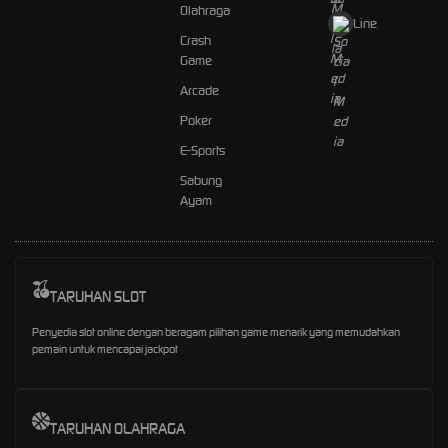
Olahraga
Line
Crash
Game
Arcade
Poker
E-Sports
Sabung
Ayam
TARUHAN SLOT
Penyedia slot online dengan beragam pilihan game menarik yang memudahkan
pemain untuk mencapai jackpot
TARUHAN OLAHRAGA