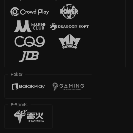
Poker
E-Sports