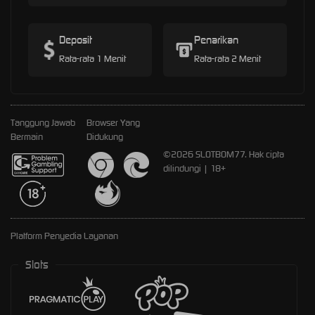
Deposit
Penarikan
Rata-rata 1 Menit
Rata-rata 2 Menit
Tanggung Jawab
Browser Yang
Bermain
Didukung
©2026 SLOTBOM77. Hak cipta
dilindungi | 18+
Platform Penyedia Layanan
Slots