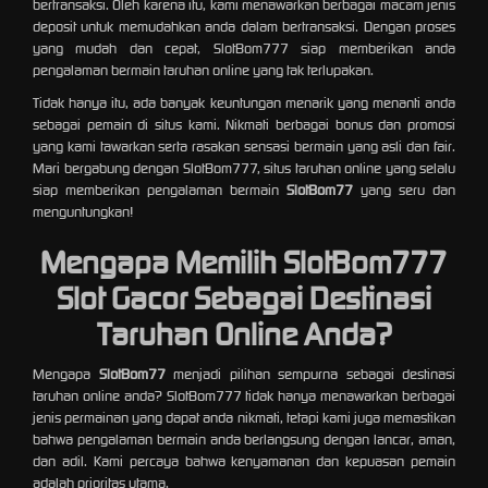
bertransaksi. Oleh karena itu, kami menawarkan berbagai macam jenis
deposit untuk memudahkan anda dalam bertransaksi. Dengan proses
yang mudah dan cepat, SlotBom777 siap memberikan anda
pengalaman bermain taruhan online yang tak terlupakan.
Tidak hanya itu, ada banyak keuntungan menarik yang menanti anda
sebagai pemain di situs kami. Nikmati berbagai bonus dan promosi
yang kami tawarkan serta rasakan sensasi bermain yang asli dan fair.
Mari bergabung dengan SlotBom777, situs taruhan online yang selalu
siap memberikan pengalaman bermain
SlotBom77
yang seru dan
menguntungkan!
Mengapa Memilih SlotBom777
Slot Gacor Sebagai Destinasi
Taruhan Online Anda?
Mengapa
SlotBom77
menjadi pilihan sempurna sebagai destinasi
taruhan online anda? SlotBom777 tidak hanya menawarkan berbagai
jenis permainan yang dapat anda nikmati, tetapi kami juga memastikan
bahwa pengalaman bermain anda berlangsung dengan lancar, aman,
dan adil. Kami percaya bahwa kenyamanan dan kepuasan pemain
adalah prioritas utama.