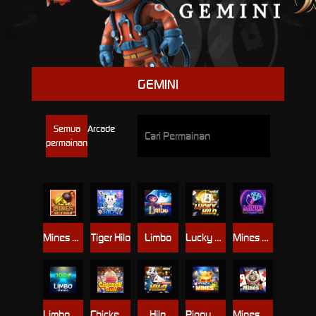
GEMINI
Semua
Arcade
permainan
Mines Gold Rush
Tiger Hilo
Limbo
Lucky Hilo
Mines Neon
Limbo Classic
Chicken Run
Hilo
Pinoy Mines
Mines Maple