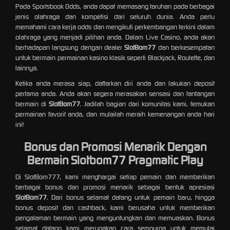
Pada Sportsbook Odds, anda dapat memasang taruhan pada berbagai
jenis olahraga dan kompetisi dari seluruh dunia. Anda perlu
memahami cara kerja odds dan mengikuti perkembangan terkini dalam
olahraga yang menjadi pilihan anda. Dalam Live Casino, anda akan
berhadapan langsung dengan dealer
SlotBom77
dan berkesempatan
untuk bermain permainan kasino klasik seperti Blackjack, Roulette, dan
lainnya.
Ketika anda merasa siap, daftarkan diri anda dan lakukan deposit
pertama anda. Anda akan segera merasakan sensasi dan tantangan
bermain di
SlotBom77
. Jadilah bagian dari komunitas kami, temukan
permainan favorit anda, dan mulailah meraih kemenangan anda hari
ini!
Bonus dan Promosi Menarik Dengan
Bermain Slotbom77 Pragmatic Play
Di SlotBom777, kami menghargai setiap pemain dan memberikan
berbagai bonus dan promosi menarik sebagai bentuk apresiasi
SlotBom77
. Dari bonus selamat datang untuk pemain baru, hingga
bonus deposit dan cashback, kami berusaha untuk memberikan
pengalaman bermain yang menguntungkan dan memuaskan. Bonus
selamat datang kami merupakan cara sempurna untuk memulai