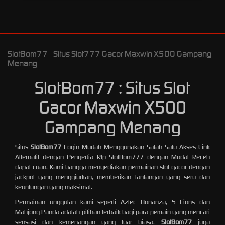
SlotBom77 - Situs Slot777 Gacor Maxwin X500 Gampang
Menang
SlotBom77 : Situs Slot
Gacor Maxwin X500
Gampang Menang
Situs
SlotBom77
Login Mudah Menggunakan Salah Satu Akses Link
Alternatif dengan Penyedia Rtp SlotBom777 dengan Modal Receh
dapat cuan.
Kami bangga menyediakan permainan slot gacor dengan
jackpot yang menggiurkan, memberikan tantangan yang seru dan
keuntungan yang maksimal.
Permainan unggulan kami seperti Aztec Bonanza, 5 Lions dan
Mahjong Panda adalah pilihan terbaik bagi para pemain yang mencari
sensasi dan kemenangan yang luar biasa.
SlotBom77
juga