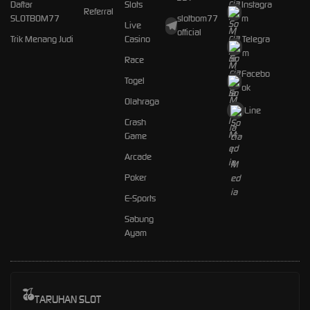
Daftar
Slots
Instagra
Referral
SLOTBOM77
slotbom77
m
Live
official
Trik Menang Judi
Casino
Telegra
m
Race
Facebo
Togel
ok
Olahraga
Line
Crash
Game
Arcade
Poker
E-Sports
Sabung
Ayam
TARUHAN SLOT