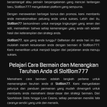
bersemangat atau pemain berpengalaman yang mencari tantangan
baru, SlotBom777 menyediakan platform yang sempurna.
Dengan menawarkan berbagai bonus dan promosi, kami membantu
anda memaksimalkan peluang anda untuk sukses. Lebih dari itu,
SlotBom77
berkomitmen untuk menjaga lingkungan yang aman dan
adil, memastikan bahwa setiap kemenangan yang anda raih adalah
hasil dari keterampilan dan strategi anda.
SlotBom77
, apa yang anda tunggu? Daftarkan diri anda hari ini dan
mulailah meraih kesuksesan anda dengan bermain di SlotBom777.
Kami menantikan untuk menjadi bagian dari perjalanan anda menuju
sukses.
Pelajari Cara Bermain dan Menangkan
Taruhan Anda di SlotBom777
Memahami cara bermain adalah langkah pertama untuk
memenangkan taruhan anda di
SlotBom77
. Kami menyediakan
petunjuk dan panduan permainan yang mudah dimengerti untuk
membantu anda memahami dasar-dasar dan strategi bermain. Dari
Sportsbook Odds hingga Live Casino, setiap permainan memiliki tata
caranya sendiri yang unik dan menarik.