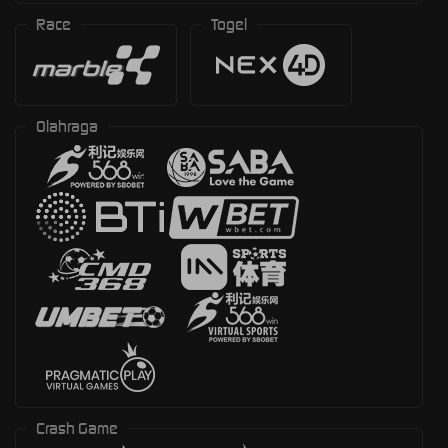
Race
Togel
Olahraga
Crash Game