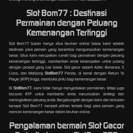
Slot Bom77 : Destinasi
Permainan dengan Peluang
Kemenangan Tertinggi
Slot Bom77 bukan hanya situs taruhan online biasa, kami adalah
destinasi para pemain yang berambisi mengumpulkan kemenangan
besar. Situs kami merupakan rumah bagi permainan dengan peluang
kemenangan tertinggi, memberikan anda kesempatan untuk pulang
dengan jackpot yang luar biasa. Slot gacor seperti Aztec Bonanza, 5
Lions, dan Mahjong
SlotBom77
Panda, di kenal dengan Return To
Player (RTP) tinggi, membuka pintu bagi kemenangan besar.
Di
SlotBom77
, kami tidak hanya menyediakan permainan, tetapi juga
bocoran RTP untuk membantu anda merumuskan strategi dan
meningkatkan peluang anda. Bergabunglah dengan kami dan temukan
kenapa Slot Bom77 menjadi pilihan terbaik bagi para pemain yang
mencari kemenangan besar dalam taruhan online.
Pengalaman bermain Slot Gacor