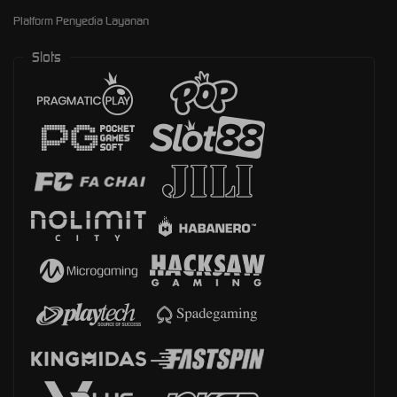
Platform Penyedia Layanan
Slots