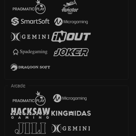
Arcade