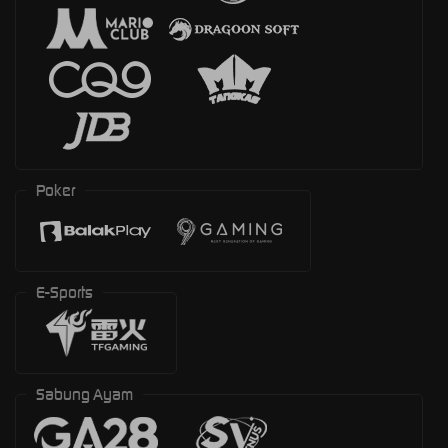
Poker
E-Sports
Sabung Ayam