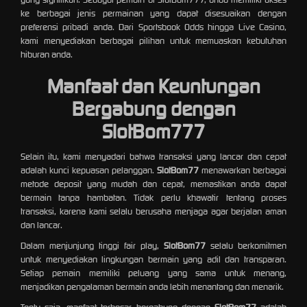
ke berbagai jenis permainan yang dapat disesuaikan dengan
preferensi pribadi anda. Dari Sportsbook Odds hingga Live Casino,
kami menyediakan berbagai pilihan untuk memuaskan kebutuhan
hiburan anda.
Manfaat dan Keuntungan
Bergabung dengan
SlotBom777
Selain itu, kami menyadari bahwa transaksi yang lancar dan cepat
adalah kunci kepuasan pelanggan.
SlotBom77
menawarkan berbagai
metode deposit yang mudah dan cepat, memastikan anda dapat
bermain tanpa hambatan. Tidak perlu khawatir tentang proses
transaksi, karena kami selalu berusaha menjaga agar berjalan aman
dan lancar.
Dalam menjunjung tinggi fair play,
SlotBom77
selalu berkomitmen
untuk menyediakan lingkungan bermain yang adil dan transparan.
Setiap pemain memiliki peluang yang sama untuk menang,
menjadikan pengalaman bermain anda lebih menantang dan menarik.