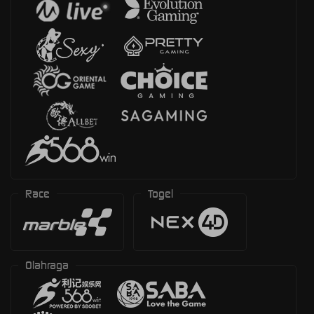
Race
Togel
Olahraga