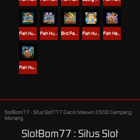
Fish Hunter 2 EX-Newbie
Fish Hunter 2 EX-My Club
Bird Paradise
Fish Hunter Spongebob
Fish Haiba
Fish Hunting: Li Kui Pi Yu
SlotBom77 - Situs Slot777 Gacor Maxwin X500 Gampang
Menang
SlotBom77 : Situs Slot