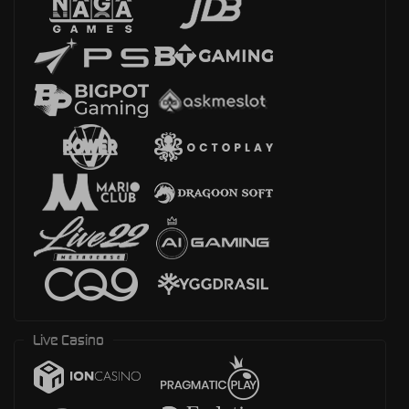
Live Casino