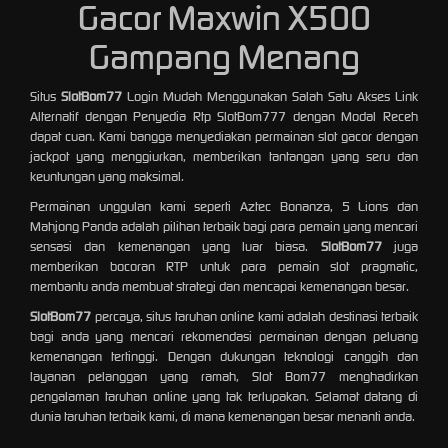
Gacor Maxwin X500
Gampang Menang
Situs
SlotBom77
Login Mudah Menggunakan Salah Satu Akses Link
Alternatif dengan Penyedia Rtp SlotBom777 dengan Modal Receh
dapat cuan.
Kami bangga menyediakan permainan slot gacor dengan
jackpot yang menggiurkan, memberikan tantangan yang seru dan
keuntungan yang maksimal.
Permainan unggulan kami seperti Aztec Bonanza, 5 Lions dan
Mahjong Panda adalah pilihan terbaik bagi para pemain yang mencari
sensasi dan kemenangan yang luar biasa.
SlotBom77
juga
memberikan bocoran RTP untuk para pemain slot pragmatic,
membantu anda membuat strategi dan mencapai kemenangan besar.
SlotBom77
percaya, situs taruhan online kami adalah destinasi terbaik
bagi anda yang mencari rekomendasi permainan dengan peluang
kemenangan tertinggi. Dengan dukungan teknologi canggih dan
layanan pelanggan yang ramah, Slot Bom77 menghadirkan
pengalaman taruhan online yang tak terlupakan. Selamat datang di
dunia taruhan terbaik kami, di mana kemenangan besar menanti anda.