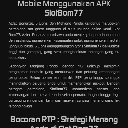
Mobile Menggunakan APK
SlotBom77
Aztec Bonanza, 5 Lions, dan Mahjong Panda: ketiganya merupakan
permainan slot gacor unggulan di situs taruhan online kami, Slot
Bom77. Aztec Bonanza membawa anda menjelajahi peradaban kuno
dan misterius, menawarkan kesempatan untuk memenangkan hadiah
yang luar biasa. 5 Lions menggabungkan grafis
SlotBom77
berkualitas
tinggi dan gameplay yang seru, menghadirkan tantangan yang tak
terlupakan.
Sedangkan Mahjong Panda, dengan fitur uniknya, menjamin
pengalaman bermain yang memuaskan dan peluang kemenangan
yang besar. Setiap permainan memiliki RTP yang tinggi, sehingga
meningkatkan peluang anda untuk memenangkan jackpot. Dengan
beragam permainan,
SlotBom77
memberikan sensasi dan
kemenangan luar biasa kepada setiap pemain. Jangan tunggu lagi,
bergabunglah dengan kami dan rasakan sensasi menang yang tak
terbandingkan!
Bocoran RTP : Strategi Menang