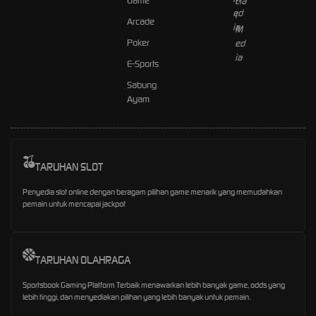
Game
Arcade
Poker
E-Sports
Sabung
Ayam
TARUHAN SLOT
Penyedia slot online dengan beragam pilihan game menarik yang memudahkan
pemain untuk mencapai jackpot
TARUHAN OLAHRAGA
Sportsbook Gaming Platform Terbaik menawarkan lebih banyak game, odds yang
lebih tinggi, dan menyediakan pilihan yang lebih banyak untuk pemain.