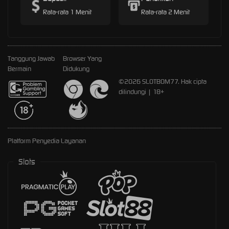
Rata-rata 1 Menit
Rata-rata 2 Menit
Tanggung Jawab
Browser Yang
Bermain
Didukung
©2026 SLOTBOM77. Hak cipta
dilindungi | 18+
Platform Penyedia Layanan
Slots