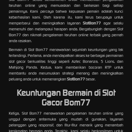
taruhan online yang memuaskan dan berkesan bagi setiap
pemainnya. Kami percaya bahwa kepuasan pemain adalah kunci
keberhasilan kami. Oleh karena itu, kami terus berupaya untuk
memperbarui dan meningkatkan layanan
SlotBom77
agar selalu
memenuhi dan melampaui harapan anda. Bergabunglah dengan Slot
Bom77 dan nikmati pengalaman taruhan online terbaik yang pernah
anda rasakan.
Bermain di Slot Bom77 menawarkan sejumlah keuntungan yang tak
tertandingi. Pertama, anda mendapatkan akses ke berbagai permainan
slot gacor berkualitas tinggi seperti Aztec Bonanza, 5 Lions, dan
Mahjong Panda. Kedua, kami memberikan bocoran RTP untuk
membantu anda merumuskan strategi menang dan meningkatkan
peluang anda untuk memenangkan
SlotBom77
besar.
Keuntungan Bermain di Slot
Gacor Bom77
Ketiga, Slot Bom77 menawarkan pengalaman taruhan online yang
unggul dengan antarmuka yang mudah di gunakan, layanan
pelanggan yang responsif, dan fitur-fitur menarik yang menambah
kenikmatan bermain anda. Terakhir, kami selalu berkomitmen untuk