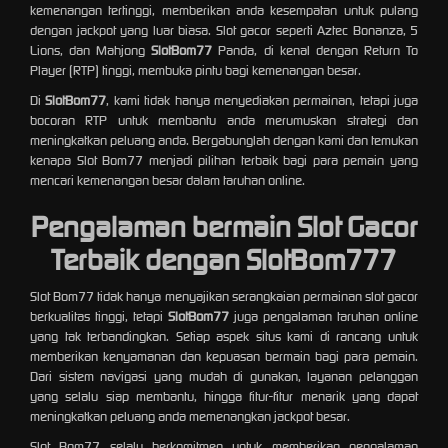
kemenangan tertinggi, memberikan anda kesempatan untuk pulang
dengan jackpot yang luar biasa. Slot gacor seperti Aztec Bonanza, 5
Lions, dan Mahjong
SlotBom77
Panda, di kenal dengan Return To
Player (RTP) tinggi, membuka pintu bagi kemenangan besar.
Di
SlotBom77
, kami tidak hanya menyediakan permainan, tetapi juga
bocoran RTP untuk membantu anda merumuskan strategi dan
meningkatkan peluang anda. Bergabunglah dengan kami dan temukan
kenapa Slot Bom77 menjadi pilihan terbaik bagi para pemain yang
mencari kemenangan besar dalam taruhan online.
Pengalaman bermain Slot Gacor
Terbaik dengan SlotBom777
Slot Bom77 tidak hanya menyajikan serangkaian permainan slot gacor
berkualitas tinggi, tetapi
SlotBom77
juga pengalaman taruhan online
yang tak terbandingkan. Setiap aspek situs kami di rancang untuk
memberikan kenyamanan dan kepuasan bermain bagi para pemain.
Dari sistem navigasi yang mudah di gunakan, layanan pelanggan
yang selalu siap membantu, hingga fitur-fitur menarik yang dapat
meningkatkan peluang anda memenangkan jackpot besar.
Slot Bom77 selalu berkomitmen untuk memberikan pengalaman