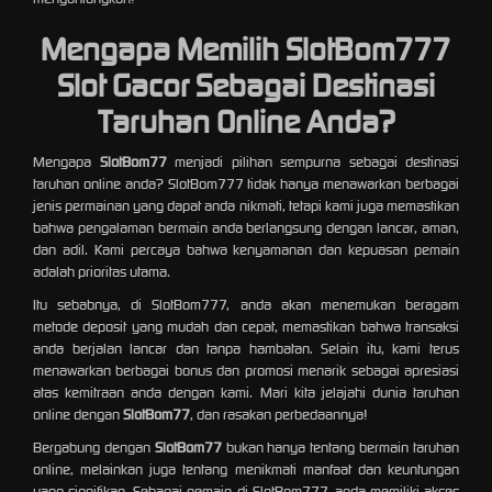
Mengapa Memilih SlotBom777
Slot Gacor Sebagai Destinasi
Taruhan Online Anda?
Mengapa
SlotBom77
menjadi pilihan sempurna sebagai destinasi
taruhan online anda? SlotBom777 tidak hanya menawarkan berbagai
jenis permainan yang dapat anda nikmati, tetapi kami juga memastikan
bahwa pengalaman bermain anda berlangsung dengan lancar, aman,
dan adil. Kami percaya bahwa kenyamanan dan kepuasan pemain
adalah prioritas utama.
Itu sebabnya, di SlotBom777, anda akan menemukan beragam
metode deposit yang mudah dan cepat, memastikan bahwa transaksi
anda berjalan lancar dan tanpa hambatan. Selain itu, kami terus
menawarkan berbagai bonus dan promosi menarik sebagai apresiasi
atas kemitraan anda dengan kami. Mari kita jelajahi dunia taruhan
online dengan
SlotBom77
, dan rasakan perbedaannya!
Bergabung dengan
SlotBom77
bukan hanya tentang bermain taruhan
online, melainkan juga tentang menikmati manfaat dan keuntungan
yang signifikan. Sebagai pemain di SlotBom777, anda memiliki akses