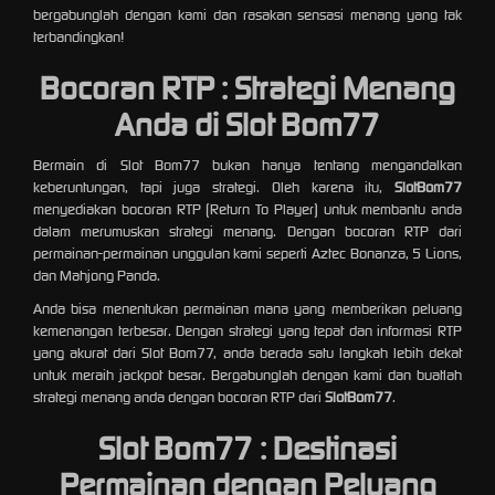
bergabunglah dengan kami dan rasakan sensasi menang yang tak
terbandingkan!
Bocoran RTP : Strategi Menang
Anda di Slot Bom77
Bermain di Slot Bom77 bukan hanya tentang mengandalkan
keberuntungan, tapi juga strategi. Oleh karena itu,
SlotBom77
menyediakan bocoran RTP (Return To Player) untuk membantu anda
dalam merumuskan strategi menang. Dengan bocoran RTP dari
permainan-permainan unggulan kami seperti Aztec Bonanza, 5 Lions,
dan Mahjong Panda.
Anda bisa menentukan permainan mana yang memberikan peluang
kemenangan terbesar. Dengan strategi yang tepat dan informasi RTP
yang akurat dari Slot Bom77, anda berada satu langkah lebih dekat
untuk meraih jackpot besar. Bergabunglah dengan kami dan buatlah
strategi menang anda dengan bocoran RTP dari
SlotBom77
.
Slot Bom77 : Destinasi
Permainan dengan Peluang