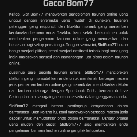
Gacor Bom77
Ketiga, Slot Bom77 menawarkan pengalaman taruhan online yang
unggul dengan antarmuka yang mudah di gunakan, layanan
pelanggan yang responsif, dan fitur-fitur menarik yang menambah
kenikmatan bermain anda. Terakhir, kami selalu berkomitmen untuk
memberikan pengalaman taruhan online yang memuaskan dan
berkesan bagi setiap pemainnya. Dengan semua ini,
SlotBom77
bukan
hanya menjadi pilihan, tetapi menjadi destinasi terbaik bagi anda yang
ingin merasakan sensasi dan kemenangan luar biasa dalam taruhan
online.
pusatnya para pecinta taruhan online!
SlotBom77
menciptakan
platform yang memudahkan anda untuk menikmati berbagai macam
jenis permainan taruhan online yang menarik dan mendebarkan. Mulai
dari taruhan olahraga dengan Sportsbook Odds, bermain di Live
Casino, dan lain sebagainya, semua tersedia dalam genggaman anda.
SlotBom77
mengerti betapa pentingnya kenyamanan dalam
bertransaksi. Oleh karena itu, kami menawarkan berbagai macam jenis
deposit untuk memudahkan anda dalam bertransaksi. Dengan proses
yang mudah dan cepat, SlotBom777 siap memberikan anda
pengalaman bermain taruhan online yang tak terlupakan.