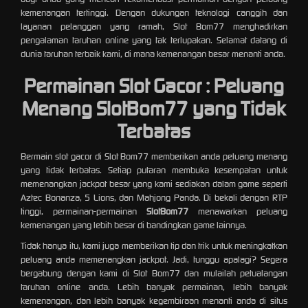
kemenangan tertinggi. Dengan dukungan teknologi canggih dan
layanan pelanggan yang ramah, Slot Bom77 menghadirkan
pengalaman taruhan online yang tak terlupakan. Selamat datang di
dunia taruhan terbaik kami, di mana kemenangan besar menanti anda.
Permainan Slot Gacor : Peluang
Menang SlotBom77 yang Tidak
Terbatas
Bermain slot gacor di Slot Bom77 memberikan anda peluang menang
yang tidak terbatas. Setiap putaran membuka kesempatan untuk
memenangkan jackpot besar yang kami sediakan dalam game seperti
Aztec Bonanza, 5 Lions, dan Mahjong Panda. Di bekali dengan RTP
tinggi, permainan-permainan
SlotBom77
menawarkan peluang
kemenangan yang lebih besar di bandingkan game lainnya.
Tidak hanya itu, kami juga memberikan tip dan trik untuk meningkatkan
peluang anda memenangkan jackpot. Jadi, tunggu apalagi? Segera
bergabung dengan kami di Slot Bom77 dan mulailah petualangan
taruhan online anda. Lebih banyak permainan, lebih banyak
kemenangan, dan lebih banyak kegembiraan menanti anda di situs