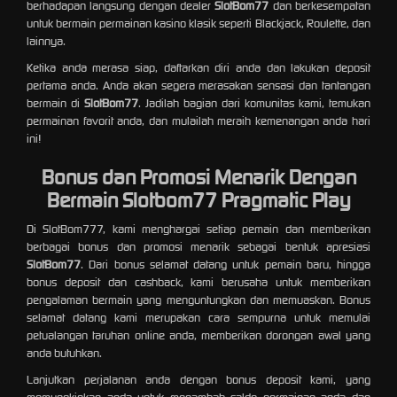
berhadapan langsung dengan dealer
SlotBom77
dan berkesempatan
untuk bermain permainan kasino klasik seperti Blackjack, Roulette, dan
lainnya.
Ketika anda merasa siap, daftarkan diri anda dan lakukan deposit
pertama anda. Anda akan segera merasakan sensasi dan tantangan
bermain di
SlotBom77
. Jadilah bagian dari komunitas kami, temukan
permainan favorit anda, dan mulailah meraih kemenangan anda hari
ini!
Bonus dan Promosi Menarik Dengan
Bermain Slotbom77 Pragmatic Play
Di SlotBom777, kami menghargai setiap pemain dan memberikan
berbagai bonus dan promosi menarik sebagai bentuk apresiasi
SlotBom77
. Dari bonus selamat datang untuk pemain baru, hingga
bonus deposit dan cashback, kami berusaha untuk memberikan
pengalaman bermain yang menguntungkan dan memuaskan. Bonus
selamat datang kami merupakan cara sempurna untuk memulai
petualangan taruhan online anda, memberikan dorongan awal yang
anda butuhkan.
Lanjutkan perjalanan anda dengan bonus deposit kami, yang