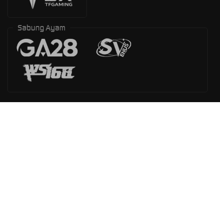
Sabung Ayam