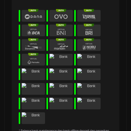
* Selama bank maintenance dan bank offline deposit dan penarikan