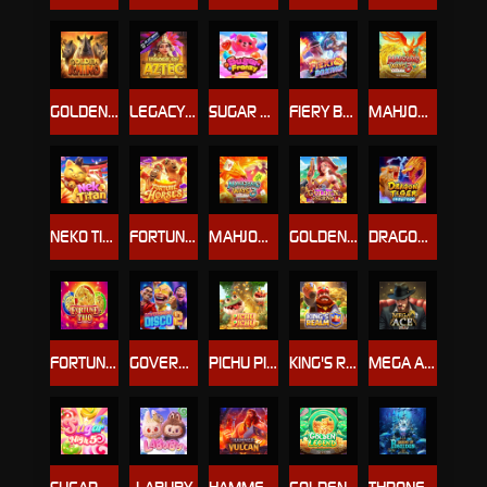
GOLDEN RHINO
LEGACY OF AZTEC
SUGAR FRENZY
FIERY BOXING
MAHJONG WAYS 3+
NEKO TITAN
FORTUNE HORSES
MAHJONG WAYS 3
GOLDEN ISLAND
DRAGON TIGER SHOWDOWN
FORTUNE TRIO
GOVERNMENT DISCO 2
PICHU PICHU
KING'S REALM
MEGA ACE