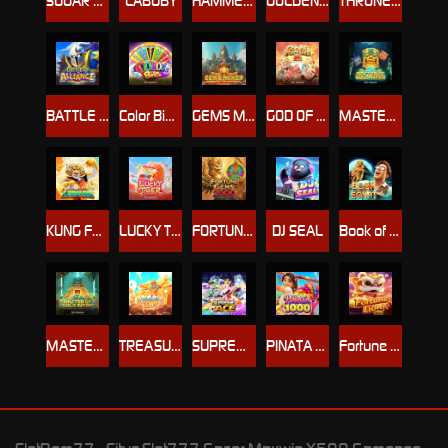
SUGAR HIGH5
LABUBY
HAMMER OF VULCAN
GOLDEN LEGEND
THRONE OF POSEIDON
BATTLE OF ALLIANCE
Color Bingo
GEMS MINER
GOD OF FORTUNE 2
MASTER OF GOLD MINER 2
KUNG FU LEOPARD
LUCKY TIGER
FORTUNE GEMS 2000
DJ SEAL
Book of Egypt
MASTER OF GOLD MINER
TREASURES OF EGYPT
SUPREME ACE
PINATA 1000
Fortune Lion