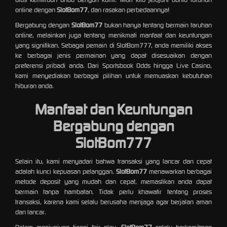
online dengan
SlotBom77
, dan rasakan perbedaannya!
Bergabung dengan
SlotBom77
bukan hanya tentang bermain taruhan
online, melainkan juga tentang menikmati manfaat dan keuntungan
yang signifikan. Sebagai pemain di SlotBom777, anda memiliki akses
ke berbagai jenis permainan yang dapat disesuaikan dengan
preferensi pribadi anda. Dari Sportsbook Odds hingga Live Casino,
kami menyediakan berbagai pilihan untuk memuaskan kebutuhan
hiburan anda.
Manfaat dan Keuntungan
Bergabung dengan
SlotBom777
Selain itu, kami menyadari bahwa transaksi yang lancar dan cepat
adalah kunci kepuasan pelanggan.
SlotBom77
menawarkan berbagai
metode deposit yang mudah dan cepat, memastikan anda dapat
bermain tanpa hambatan. Tidak perlu khawatir tentang proses
transaksi, karena kami selalu berusaha menjaga agar berjalan aman
dan lancar.