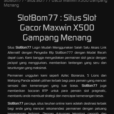
SlotBom77 - Situs Slot777 Gacor Maxwin X500 Gampang
Menang
SlotBom77 : Situs Slot
Gacor Maxwin X500
Gampang Menang
Situs
SlotBom77
Login Mudah Menggunakan Salah Satu Akses Link
Alternatif dengan Penyedia Rtp SlotBom777 dengan Modal Receh
dapat cuan.
Kami bangga menyediakan permainan slot gacor dengan
jackpot yang menggiurkan, memberikan tantangan yang seru dan
keuntungan yang maksimal.
Permainan unggulan kami seperti Aztec Bonanza, 5 Lions dan
Mahjong Panda adalah pilihan terbaik bagi para pemain yang mencari
sensasi dan kemenangan yang luar biasa.
SlotBom77
juga
memberikan bocoran RTP untuk para pemain slot pragmatic,
membantu anda membuat strategi dan mencapai kemenangan besar.
SlotBom77
percaya, situs taruhan online kami adalah destinasi terbaik
bagi anda yang mencari rekomendasi permainan dengan peluang
kemenangan tertinggi. Dengan dukungan teknologi canggih dan