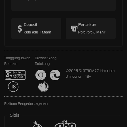
Deposit
Penarikan
Rata-rata 1 Menit
Rata-rata 2 Menit
Tanggung Jawab
Browser Yang
Bermain
Didukung
©2026 SLOTBOM77. Hak cipta
dilindungi | 18+
Platform Penyedia Layanan
Slots