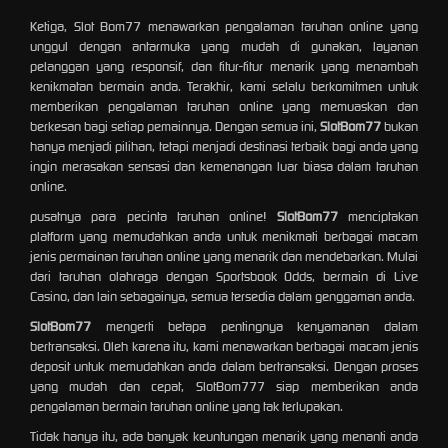
Ketiga, Slot Bom77 menawarkan pengalaman taruhan online yang
unggul dengan antarmuka yang mudah di gunakan, layanan
pelanggan yang responsif, dan fitur-fitur menarik yang menambah
kenikmatan bermain anda. Terakhir, kami selalu berkomitmen untuk
memberikan pengalaman taruhan online yang memuaskan dan
berkesan bagi setiap pemainnya. Dengan semua ini,
SlotBom77
bukan
hanya menjadi pilihan, tetapi menjadi destinasi terbaik bagi anda yang
ingin merasakan sensasi dan kemenangan luar biasa dalam taruhan
online.
pusatnya para pecinta taruhan online!
SlotBom77
menciptakan
platform yang memudahkan anda untuk menikmati berbagai macam
jenis permainan taruhan online yang menarik dan mendebarkan. Mulai
dari taruhan olahraga dengan Sportsbook Odds, bermain di Live
Casino, dan lain sebagainya, semua tersedia dalam genggaman anda.
SlotBom77
mengerti betapa pentingnya kenyamanan dalam
bertransaksi. Oleh karena itu, kami menawarkan berbagai macam jenis
deposit untuk memudahkan anda dalam bertransaksi. Dengan proses
yang mudah dan cepat, SlotBom777 siap memberikan anda
pengalaman bermain taruhan online yang tak terlupakan.
Tidak hanya itu, ada banyak keuntungan menarik yang menanti anda