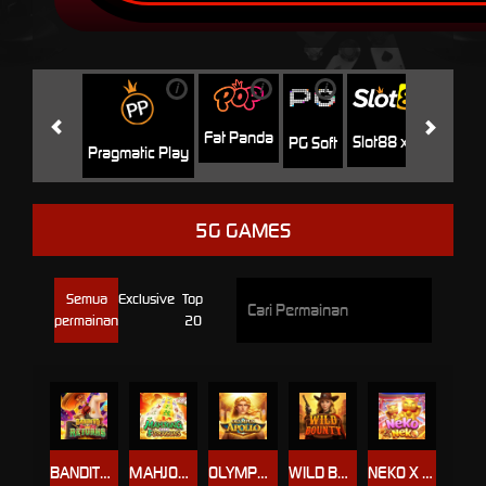
i
i
i
i
i
Facha
Fat Panda
Slot88 x PP
PG Soft
Pragmatic Play
5G GAMES
Semua
Exclusive
Top
permainan
20
BANDITO RETURNS
MAHJONG 5 DRAGONS
OLYMPUS APOLLO
WILD BOUNTY
NEKO X NEKO