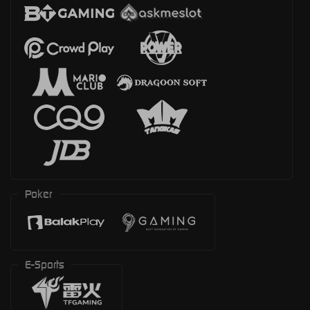
Poker
E-Sports