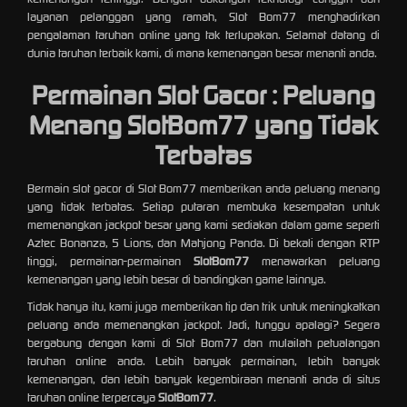
layanan pelanggan yang ramah, Slot Bom77 menghadirkan
pengalaman taruhan online yang tak terlupakan. Selamat datang di
dunia taruhan terbaik kami, di mana kemenangan besar menanti anda.
Permainan Slot Gacor : Peluang
Menang SlotBom77 yang Tidak
Terbatas
Bermain slot gacor di Slot Bom77 memberikan anda peluang menang
yang tidak terbatas. Setiap putaran membuka kesempatan untuk
memenangkan jackpot besar yang kami sediakan dalam game seperti
Aztec Bonanza, 5 Lions, dan Mahjong Panda. Di bekali dengan RTP
tinggi, permainan-permainan
SlotBom77
menawarkan peluang
kemenangan yang lebih besar di bandingkan game lainnya.
Tidak hanya itu, kami juga memberikan tip dan trik untuk meningkatkan
peluang anda memenangkan jackpot. Jadi, tunggu apalagi? Segera
bergabung dengan kami di Slot Bom77 dan mulailah petualangan
taruhan online anda. Lebih banyak permainan, lebih banyak
kemenangan, dan lebih banyak kegembiraan menanti anda di situs
taruhan online terpercaya
SlotBom77
.