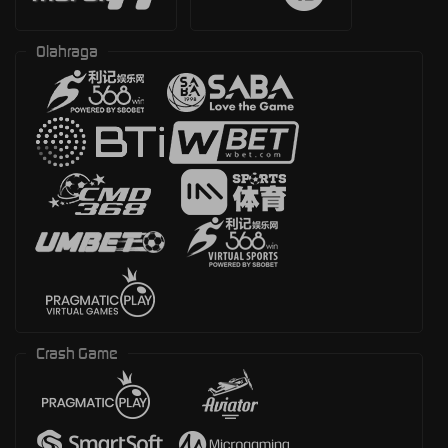
Olahraga
Crash Game