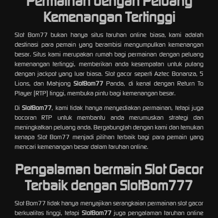
Permainan dengan Peluang
Kemenangan Tertinggi
Slot Bom77 bukan hanya situs taruhan online biasa, kami adalah
destinasi para pemain yang berambisi mengumpulkan kemenangan
besar. Situs kami merupakan rumah bagi permainan dengan peluang
kemenangan tertinggi, memberikan anda kesempatan untuk pulang
dengan jackpot yang luar biasa. Slot gacor seperti Aztec Bonanza, 5
Lions, dan Mahjong
SlotBom77
Panda, di kenal dengan Return To
Player (RTP) tinggi, membuka pintu bagi kemenangan besar.
Di
SlotBom77
, kami tidak hanya menyediakan permainan, tetapi juga
bocoran RTP untuk membantu anda merumuskan strategi dan
meningkatkan peluang anda. Bergabunglah dengan kami dan temukan
kenapa Slot Bom77 menjadi pilihan terbaik bagi para pemain yang
mencari kemenangan besar dalam taruhan online.
Pengalaman bermain Slot Gacor
Terbaik dengan SlotBom777
Slot Bom77 tidak hanya menyajikan serangkaian permainan slot gacor
berkualitas tinggi, tetapi
SlotBom77
juga pengalaman taruhan online