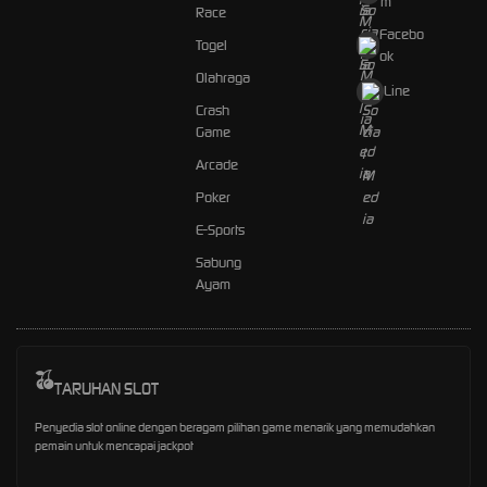
m
Race
Facebo
Togel
ok
Olahraga
Line
Crash
Game
Arcade
Poker
E-Sports
Sabung
Ayam
TARUHAN SLOT
Penyedia slot online dengan beragam pilihan game menarik yang memudahkan
pemain untuk mencapai jackpot