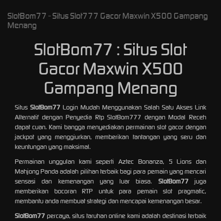
SlotBom77 - Situs Slot777 Gacor Maxwin X500 Gampang
Menang
SlotBom77 : Situs Slot
Gacor Maxwin X500
Gampang Menang
Situs
SlotBom77
Login Mudah Menggunakan Salah Satu Akses Link
Alternatif dengan Penyedia Rtp SlotBom777 dengan Modal Receh
dapat cuan.
Kami bangga menyediakan permainan slot gacor dengan
jackpot yang menggiurkan, memberikan tantangan yang seru dan
keuntungan yang maksimal.
Permainan unggulan kami seperti Aztec Bonanza, 5 Lions dan
Mahjong Panda adalah pilihan terbaik bagi para pemain yang mencari
sensasi dan kemenangan yang luar biasa.
SlotBom77
juga
memberikan bocoran RTP untuk para pemain slot pragmatic,
membantu anda membuat strategi dan mencapai kemenangan besar.
SlotBom77
percaya, situs taruhan online kami adalah destinasi terbaik