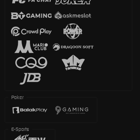
Poker
E-Sports