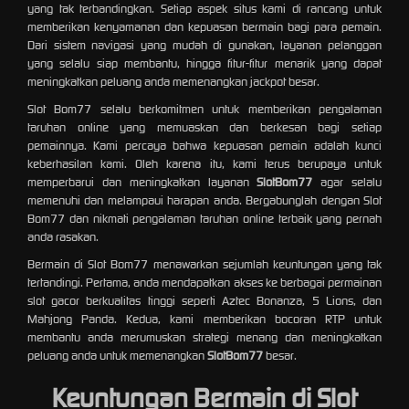
yang tak terbandingkan. Setiap aspek situs kami di rancang untuk
memberikan kenyamanan dan kepuasan bermain bagi para pemain.
Dari sistem navigasi yang mudah di gunakan, layanan pelanggan
yang selalu siap membantu, hingga fitur-fitur menarik yang dapat
meningkatkan peluang anda memenangkan jackpot besar.
Slot Bom77 selalu berkomitmen untuk memberikan pengalaman
taruhan online yang memuaskan dan berkesan bagi setiap
pemainnya. Kami percaya bahwa kepuasan pemain adalah kunci
keberhasilan kami. Oleh karena itu, kami terus berupaya untuk
memperbarui dan meningkatkan layanan
SlotBom77
agar selalu
memenuhi dan melampaui harapan anda. Bergabunglah dengan Slot
Bom77 dan nikmati pengalaman taruhan online terbaik yang pernah
anda rasakan.
Bermain di Slot Bom77 menawarkan sejumlah keuntungan yang tak
tertandingi. Pertama, anda mendapatkan akses ke berbagai permainan
slot gacor berkualitas tinggi seperti Aztec Bonanza, 5 Lions, dan
Mahjong Panda. Kedua, kami memberikan bocoran RTP untuk
membantu anda merumuskan strategi menang dan meningkatkan
peluang anda untuk memenangkan
SlotBom77
besar.
Keuntungan Bermain di Slot