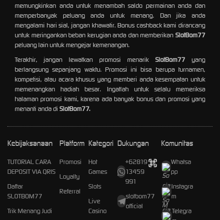
memungkinkan anda untuk menambah saldo permainan anda dan
memperbanyak peluang anda untuk menang. Dan jika anda
mengalami hari sial, jangan khawatir. Bonus cashback kami dirancang
untuk meringankan beban kerugian anda dan memberikan
SlotBom77
peluang lain untuk mengejar kemenangan.
Terakhir, jangan lewatkan promosi menarik
SlotBom77
yang
berlangsung sepanjang waktu. Promosi ini bisa berupa turnamen,
kompetisi, atau acara khusus yang memberi anda kesempatan untuk
memenangkan hadiah besar. Ingatlah untuk selalu memeriksa
halaman promosi kami, karena ada banyak bonus dan promosi yang
menanti anda di
SlotBom77.
Kebijaksanaan
Platform
Kategori
Dukungan
Komunitas
TUTORIAL CARA
Promosi
Hot
+62819
Whatsa
DEPOSIT VIA QRIS
Games
13459
pp
Loyalty
991
Daftar
Slots
Instagra
Referral
SLOTBOM77
slotbom77
m
Live
official
Trik Menang Judi
Casino
Telegra