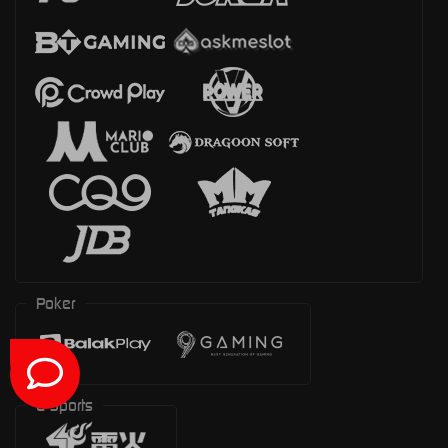
Poker
E-Sports