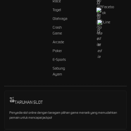
Race
Facebo
Togel
ok
Olahraga
Line
Crash
Game
Arcade
Poker
E-Sports
Sabung
Ayam
TARUHAN SLOT
Penyedia slot online dengan beragam pilihan game menarik yang memudahkan
pemain untuk mencapai jackpot