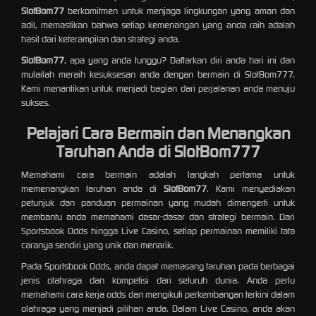
SlotBom77
berkomitmen untuk menjaga lingkungan yang aman dan
adil, memastikan bahwa setiap kemenangan yang anda raih adalah
hasil dari keterampilan dan strategi anda.
SlotBom77
, apa yang anda tunggu? Daftarkan diri anda hari ini dan
mulailah meraih kesuksesan anda dengan bermain di SlotBom777.
Kami menantikan untuk menjadi bagian dari perjalanan anda menuju
sukses.
Pelajari Cara Bermain dan Menangkan
Taruhan Anda di SlotBom777
Memahami cara bermain adalah langkah pertama untuk
memenangkan taruhan anda di
SlotBom77
. Kami menyediakan
petunjuk dan panduan permainan yang mudah dimengerti untuk
membantu anda memahami dasar-dasar dan strategi bermain. Dari
Sportsbook Odds hingga Live Casino, setiap permainan memiliki tata
caranya sendiri yang unik dan menarik.
Pada Sportsbook Odds, anda dapat memasang taruhan pada berbagai
jenis olahraga dan kompetisi dari seluruh dunia. Anda perlu
memahami cara kerja odds dan mengikuti perkembangan terkini dalam
olahraga yang menjadi pilihan anda. Dalam Live Casino, anda akan