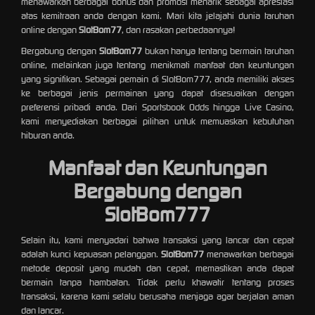
menawarkan berbagai bonus dan promosi menarik sebagai apresiasi
atas kemitraan anda dengan kami. Mari kita jelajahi dunia taruhan
online dengan
SlotBom77
, dan rasakan perbedaannya!
Bergabung dengan
SlotBom77
bukan hanya tentang bermain taruhan
online, melainkan juga tentang menikmati manfaat dan keuntungan
yang signifikan. Sebagai pemain di SlotBom777, anda memiliki akses
ke berbagai jenis permainan yang dapat disesuaikan dengan
preferensi pribadi anda. Dari Sportsbook Odds hingga Live Casino,
kami menyediakan berbagai pilihan untuk memuaskan kebutuhan
hiburan anda.
Manfaat dan Keuntungan
Bergabung dengan
SlotBom777
Selain itu, kami menyadari bahwa transaksi yang lancar dan cepat
adalah kunci kepuasan pelanggan.
SlotBom77
menawarkan berbagai
metode deposit yang mudah dan cepat, memastikan anda dapat
bermain tanpa hambatan. Tidak perlu khawatir tentang proses
transaksi, karena kami selalu berusaha menjaga agar berjalan aman
dan lancar.