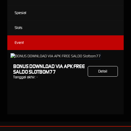
Spesial
Slots
Event
BONUS DOWNLOAD VIA APK FREE
SALDO SLOTBOM77
Detail
Tanggal akhir:
-