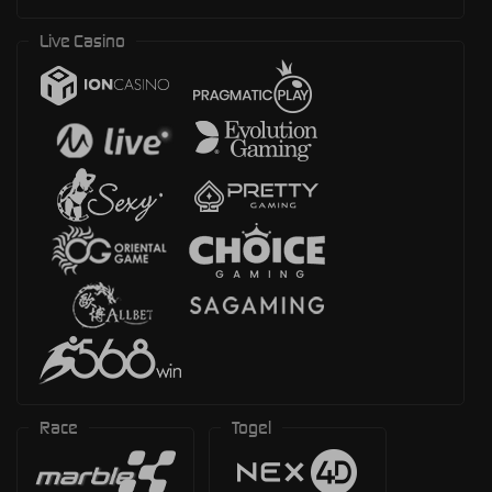
Live Casino
Race
Togel