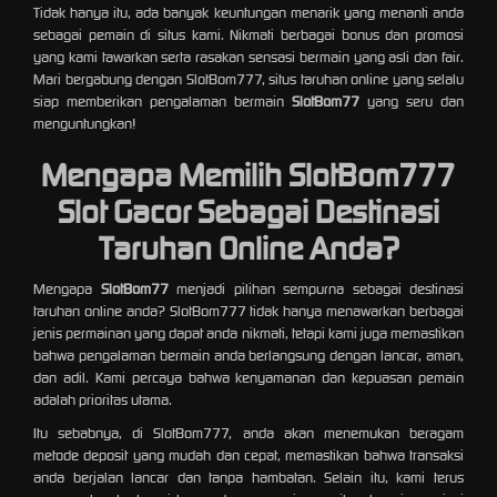
Tidak hanya itu, ada banyak keuntungan menarik yang menanti anda
sebagai pemain di situs kami. Nikmati berbagai bonus dan promosi
yang kami tawarkan serta rasakan sensasi bermain yang asli dan fair.
Mari bergabung dengan SlotBom777, situs taruhan online yang selalu
siap memberikan pengalaman bermain
SlotBom77
yang seru dan
menguntungkan!
Mengapa Memilih SlotBom777
Slot Gacor Sebagai Destinasi
Taruhan Online Anda?
Mengapa
SlotBom77
menjadi pilihan sempurna sebagai destinasi
taruhan online anda? SlotBom777 tidak hanya menawarkan berbagai
jenis permainan yang dapat anda nikmati, tetapi kami juga memastikan
bahwa pengalaman bermain anda berlangsung dengan lancar, aman,
dan adil. Kami percaya bahwa kenyamanan dan kepuasan pemain
adalah prioritas utama.
Itu sebabnya, di SlotBom777, anda akan menemukan beragam
metode deposit yang mudah dan cepat, memastikan bahwa transaksi
anda berjalan lancar dan tanpa hambatan. Selain itu, kami terus